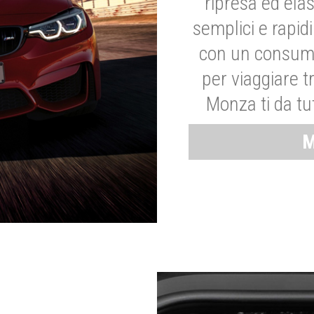
ripresa ed elas
semplici e rapid
con un consumo
per viaggiare tr
Monza ti da tut
M