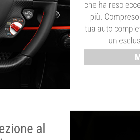
che ha reso ecce
più. Compreso 
tua auto complet
un esclus
M
ezione al