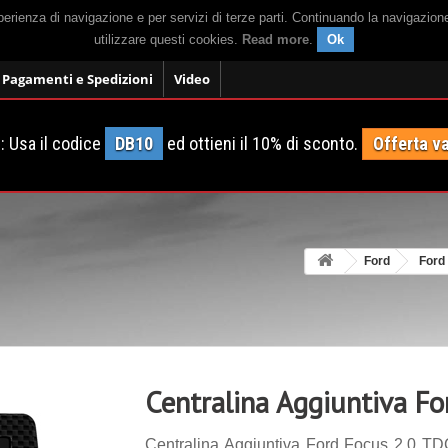
sperienza di navigazione e per servizi di terze parti. Continuando la navigazion
utilizzare questi cookies.
Read more
.
Ok
Pagamenti e Spedizioni
Video
 Usa il codice
DB10
ed ottieni il 10% di sconto.
Offerta va
Ford
Ford
Centralina Aggiuntiva F
Centralina Aggiuntiva Ford Focus 2.0 TDC