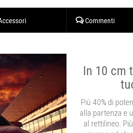
Accessori
Commenti
In 10 cm t
tu
Più 40% di poten
alla partenza e 
al rettilineo. 