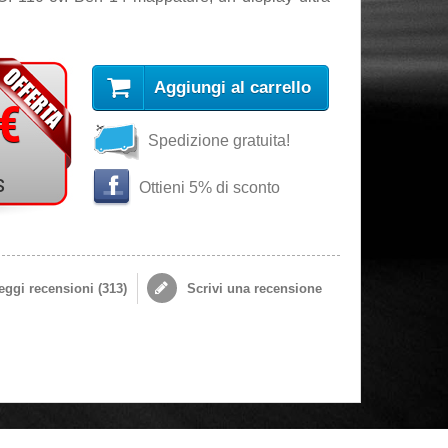
Aggiungi al carrello
 €
Spedizione gratuita!
s
Ottieni 5% di sconto
ggi recensioni (
313
)
Scrivi una recensione