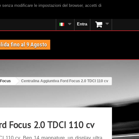
e senza modificare le impostazioni del browser, accetti di
Entra
lida fino al 9 Agosto
 Focus
Centralina Aggiuntiva Ford Focus 2.0 TDCI 110 cv
ord Focus 2.0 TDCI 110 cv
I 110 cv. Ben 14 mappature, un display ultra