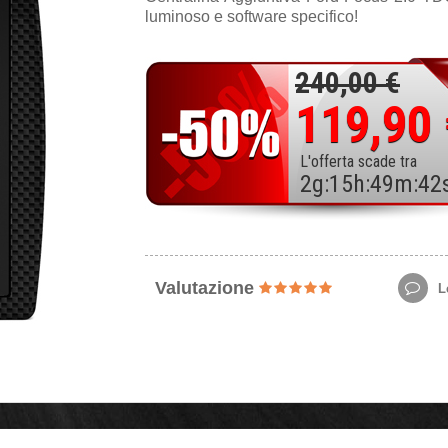
luminoso e software specifico!
240,00 €
119,90
L'offerta scade tra
2
g
:
15
h
:
49
m
:
40
Valutazione
Le