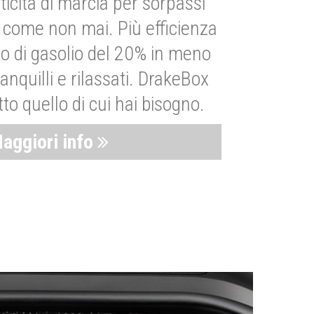
ticità di marcia per sorpassi
i come non mai. Più efficienza
 di gasolio del 20% in meno
anquilli e rilassati. DrakeBox
to quello di cui hai bisogno.
aggiori info