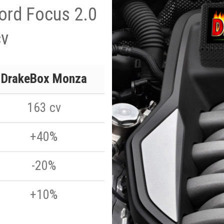
Ford Focus 2.0
cv
DrakeBox Monza
163 cv
+40%
-20%
+10%