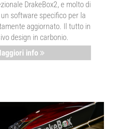
zionale DrakeBox2, e molto di
un software specifico per la
amente aggiornato. Il tutto in
ivo design in carbonio.
aggiori info