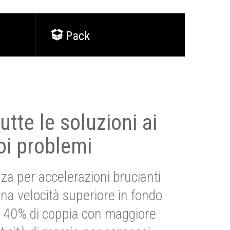
Pack
utte le soluzioni ai
oi problemi
za per accelerazioni brucianti
una velocità superiore in fondo
Più 40% di coppia con maggiore