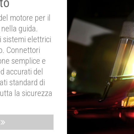
to
del motore per il
nella guida.
 sistemi elettrici
o. Connettori
ione semplice e
ed accurati del
ati standard di
utta la sicurezza
o