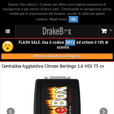
Questo Sito utilizza i Cookies per offrire una migliore esperienza di
navigazione e per servizi di terze parti. Continuando la navigazione senza
modificare le impostazioni del browser, accetti di utilizzare questi
cookies.
Read more
.
Ok
FLASH SALE: Usa il codice
ed ottieni il 10% di
DB10
sconto.
Offerta valida fino al 9 Agosto
Centralina Aggiuntiva Citroen Berlingo 1.6 HDI 75 cv