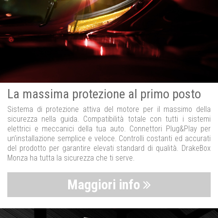
La massima protezione al primo posto
Sistema di protezione attiva del motore per il massimo della
sicurezza nella guida. Compatibilità totale con tutti i sistemi
elettrici e meccanici della tua auto. Connettori Plug&Play per
un’installazione semplice e veloce. Controlli costanti ed accurati
del prodotto per garantire elevati standard di qualità. DrakeBox
Monza ha tutta la sicurezza che ti serve.
Maggiori info