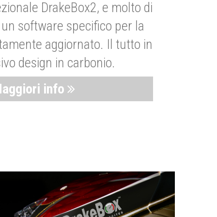
zionale DrakeBox2, e molto di
un software specifico per la
amente aggiornato. Il tutto in
ivo design in carbonio.
aggiori info