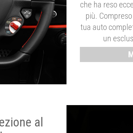
che ha reso ecce
più. Compreso 
tua auto complet
un esclus
M
ezione al