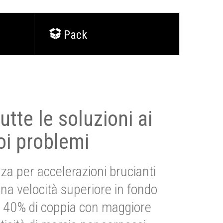
Pack
utte le soluzioni ai
oi problemi
za per accelerazioni brucianti
una velocità superiore in fondo
Più 40% di coppia con maggiore