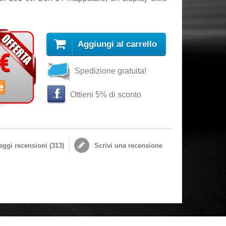
Aggiungi al carrello
 €
Spedizione gratuita!
e
Ottieni 5% di sconto
ggi recensioni (
313
)
Scrivi una recensione