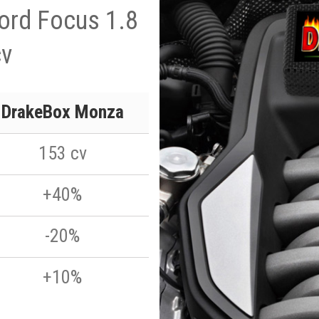
Ford Focus 1.8
cv
DrakeBox Monza
153 cv
+40%
-20%
+10%