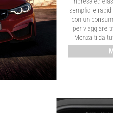
ripresa ed elas
semplici e rapid
con un consumo
per viaggiare tr
Monza ti da tut
M