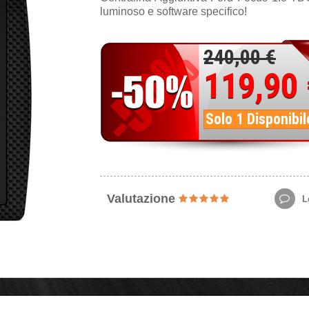
luminoso e software specifico!
240,00 €
119,90
Solo 1 Disponibil
Valutazione
Le