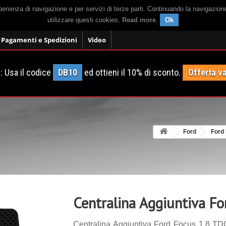
sperienza di navigazione e per servizi di terze parti. Continuando la navigazion
utilizzare questi cookies.
Read more
.
Ok
Pagamenti e Spedizioni
Video
 Usa il codice
DB10
ed ottieni il 10% di sconto.
Offerta va
Ford
Ford
Centralina Aggiuntiva F
Centralina Aggiuntiva Ford Focus 1.8 TDC