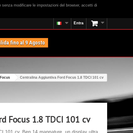
e senza modificare le impostazioni del browser, accetti di
Entra
lida fino al 9 Agosto
 Focus
Centralina Aggiuntiva Ford Focus 1.8 TDCI 101 cv
ord Focus 1.8 TDCI 101 cv
I 101 cv. Ben 14 mappature, un display ultra