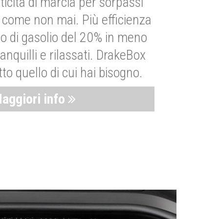
ticità di marcia per sorpassi
i come non mai. Più efficienza
 di gasolio del 20% in meno
anquilli e rilassati. DrakeBox
to quello di cui hai bisogno.
aggiori info