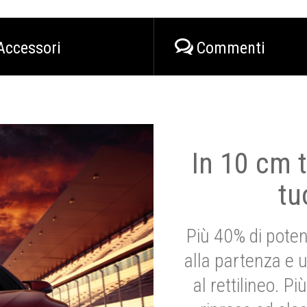
Accessori
Commenti
In 10 cm t
tu
Più 40% di poten
alla partenza e 
al rettilineo. 