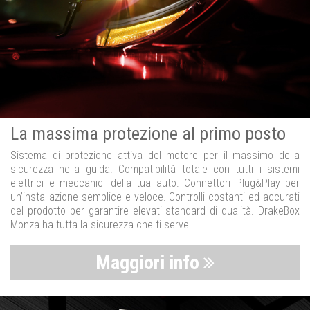
La massima protezione al primo posto
Sistema di protezione attiva del motore per il massimo della
sicurezza nella guida. Compatibilità totale con tutti i sistemi
elettrici e meccanici della tua auto. Connettori Plug&Play per
un’installazione semplice e veloce. Controlli costanti ed accurati
del prodotto per garantire elevati standard di qualità. DrakeBox
Monza ha tutta la sicurezza che ti serve.
Maggiori info