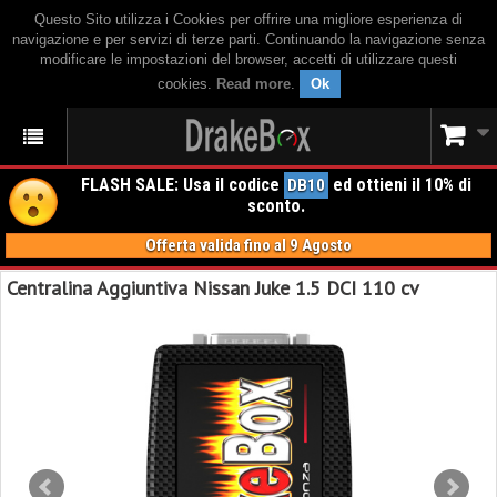
Questo Sito utilizza i Cookies per offrire una migliore esperienza di
navigazione e per servizi di terze parti. Continuando la navigazione senza
modificare le impostazioni del browser, accetti di utilizzare questi
cookies.
Read more
.
Ok
FLASH SALE: Usa il codice
ed ottieni il 10% di
DB10
sconto.
Offerta valida fino al 9 Agosto
Centralina Aggiuntiva Nissan Juke 1.5 DCI 110 cv