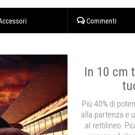
Accessori
Commenti
In 10 cm t
tu
Più 40% di poten
alla partenza e 
al rettilineo. 