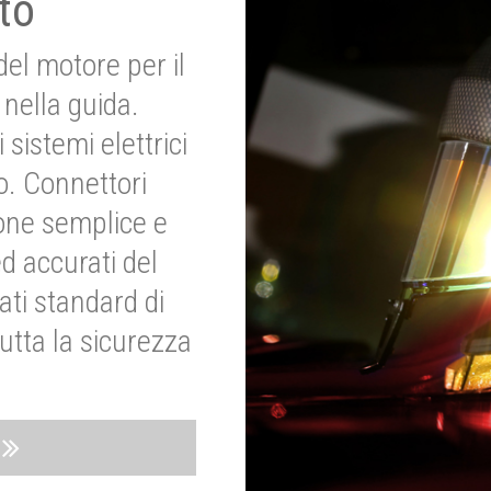
to
del motore per il
nella guida.
 sistemi elettrici
o. Connettori
ione semplice e
ed accurati del
ati standard di
utta la sicurezza
o