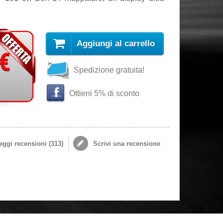
Aggiungi al carrello
 €
Spedizione gratuita!
Ottieni 5% di sconto
ggi recensioni (
313
)
Scrivi una recensione