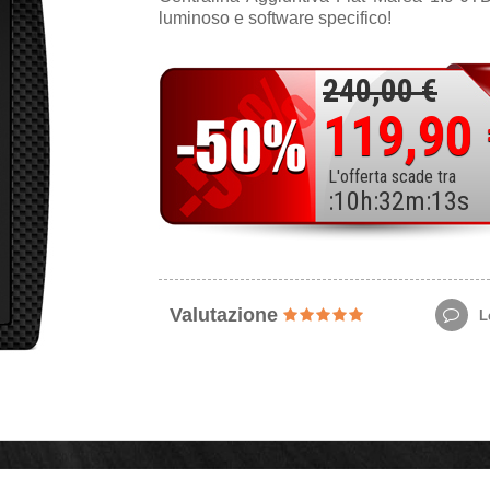
luminoso e software specifico!
240,00 €
119,90
L'offerta scade tra
:
10
h
:
32
m
:
11
s
Valutazione
Le