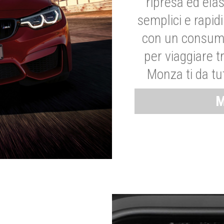
ripresa ed elas
semplici e rapid
con un consumo
per viaggiare tr
Monza ti da tut
M