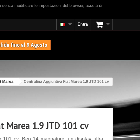
e senza modificare le impostazioni del browser, accetti di
Entra
lida fino al 9 Agosto
at Marea
Centralina Aggiuntiva Fiat Marea 1.9 JTD 101 cv
at Marea 1.9 JTD 101 cv
D 101 cv. Ben 14 mappature, un display ultra