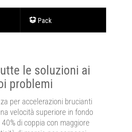
Pack
utte le soluzioni ai
oi problemi
za per accelerazioni brucianti
una velocità superiore in fondo
Più 40% di coppia con maggiore