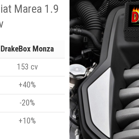
Fiat Marea 1.9
v
DrakeBox Monza
153 cv
+40%
-20%
+10%