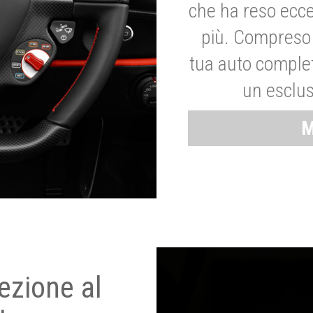
che ha reso ecce
più. Compreso 
tua auto complet
un esclus
M
ezione al