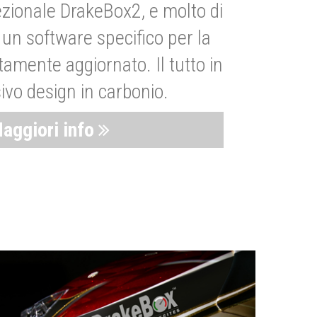
zionale DrakeBox2, e molto di
un software specifico per la
amente aggiornato. Il tutto in
ivo design in carbonio.
aggiori info