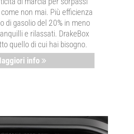
ticità di marcia per sorpassi
i come non mai. Più efficienza
 di gasolio del 20% in meno
anquilli e rilassati. DrakeBox
to quello di cui hai bisogno.
aggiori info