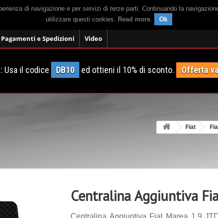
sperienza di navigazione e per servizi di terze parti. Continuando la navigazion
utilizzare questi cookies.
Read more
.
Ok
Pagamenti e Spedizioni
Video
 Usa il codice
DB10
ed ottieni il 10% di sconto.
Offerta va
Fiat
Fi
Centralina Aggiuntiva Fi
Centralina Aggiuntiva Fiat Marea 1.9 JT