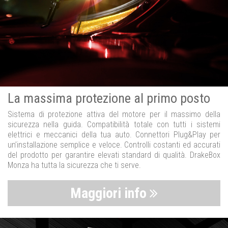
La massima protezione al primo posto
Sistema di protezione attiva del motore per il massimo della
sicurezza nella guida. Compatibilità totale con tutti i sistemi
elettrici e meccanici della tua auto. Connettori Plug&Play per
un’installazione semplice e veloce. Controlli costanti ed accurati
del prodotto per garantire elevati standard di qualità. DrakeBox
Monza ha tutta la sicurezza che ti serve.
Maggiori info