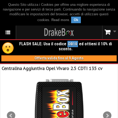
Questo Sito utilizza i Cookies per offrire una migliore esperienza di
navigazione e per servizi di terze parti. Continuando la navigazione senza
modificare le impostazioni del browser, accetti di utilizzare questi
cookies.
Read more
.
Ok
FLASH SALE: Usa il codice
ed ottieni il 10% di
DB10
sconto.
Offerta valida fino al 9 Agosto
Centralina Aggiuntiva Opel Vivaro 2.5 CDTI 135 cv