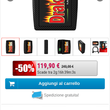
119,90 €
240,00 €
Scade tra
2
g
:
16
h
:
39
m
:
2
s
Aggiungi al carrello
Spedizione gratuita!