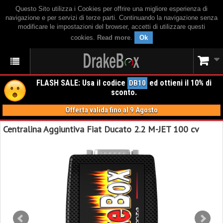
Questo Sito utilizza i Cookies per offrire una migliore esperienza di
navigazione e per servizi di terze parti. Continuando la navigazione senza
modificare le impostazioni del browser, accetti di utilizzare questi
cookies.
Read more
.
Ok
FLASH SALE: Usa il codice
ed ottieni il 10% di
DB10
sconto.
Offerta valida fino al 9 Agosto
Centralina Aggiuntiva Fiat Ducato 2.2 M-JET 100 cv