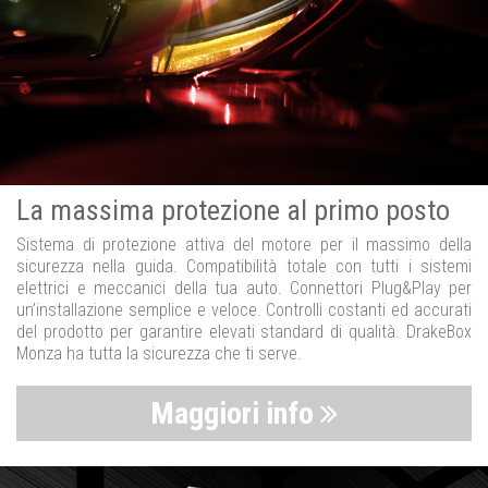
La massima protezione al primo posto
Sistema di protezione attiva del motore per il massimo della
sicurezza nella guida. Compatibilità totale con tutti i sistemi
elettrici e meccanici della tua auto. Connettori Plug&Play per
un’installazione semplice e veloce. Controlli costanti ed accurati
del prodotto per garantire elevati standard di qualità. DrakeBox
Monza ha tutta la sicurezza che ti serve.
Maggiori info