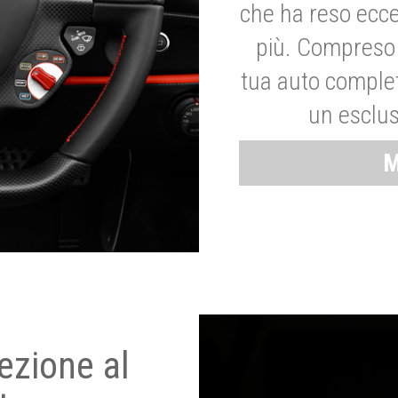
che ha reso ecce
più. Compreso 
tua auto complet
un esclus
M
ezione al