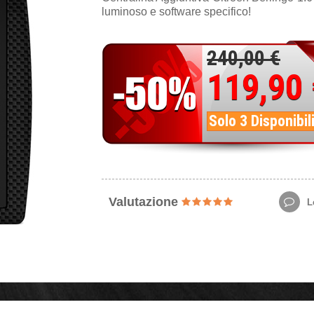
luminoso e software specifico!
240,00 €
119,90
Solo 3 Disponibil
Valutazione
Le