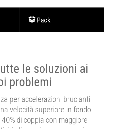
Pack
utte le soluzioni ai
oi problemi
za per accelerazioni brucianti
una velocità superiore in fondo
Più 40% di coppia con maggiore