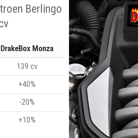
itroen Berlingo
cv
DrakeBox Monza
139 cv
+40%
-20%
+10%