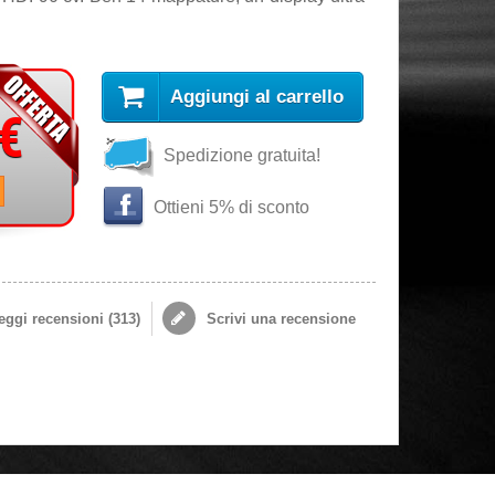
Aggiungi al carrello
 €
Spedizione gratuita!
i
Ottieni 5% di sconto
ggi recensioni (
313
)
Scrivi una recensione