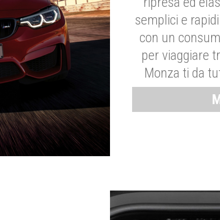
ripresa ed elas
semplici e rapid
con un consumo
per viaggiare tr
Monza ti da tut
M