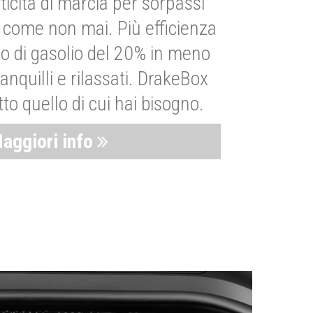
ticità di marcia per sorpassi
i come non mai. Più efficienza
 di gasolio del 20% in meno
anquilli e rilassati. DrakeBox
to quello di cui hai bisogno.
aggiori info