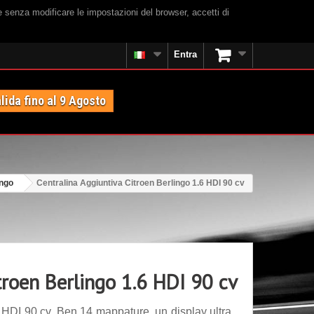
e senza modificare le impostazioni del browser, accetti di
Entra
lida fino al 9 Agosto
ingo
Centralina Aggiuntiva Citroen Berlingo 1.6 HDI 90 cv
troen Berlingo 1.6 HDI 90 cv
 HDI 90 cv. Ben 14 mappature, un display ultra