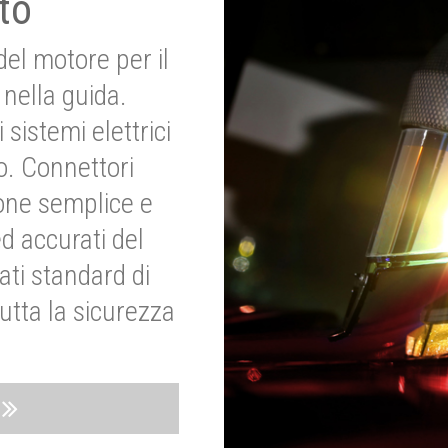
to
del motore per il
nella guida.
 sistemi elettrici
o. Connettori
ione semplice e
ed accurati del
ati standard di
utta la sicurezza
o