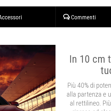
Accessori
Commenti
In 10 cm t
tu
Più 40% di poten
alla partenza e 
al rettilineo. 