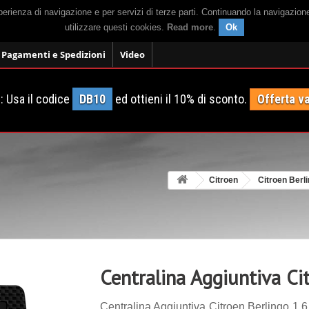
sperienza di navigazione e per servizi di terze parti. Continuando la navigazion
utilizzare questi cookies.
Read more
.
Ok
Pagamenti e Spedizioni
Video
 Usa il codice
DB10
ed ottieni il 10% di sconto.
Offerta va
Citroen
Citroen Berl
Centralina Aggiuntiva Ci
Centralina Aggiuntiva Citroen Berlingo 1.6