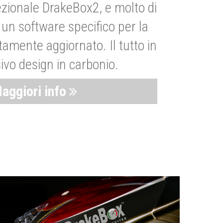
zionale DrakeBox2, e molto di
un software specifico per la
amente aggiornato. Il tutto in
ivo design in carbonio.
aggiori info