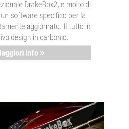
zionale DrakeBox2, e molto di
un software specifico per la
amente aggiornato. Il tutto in
ivo design in carbonio.
aggiori info