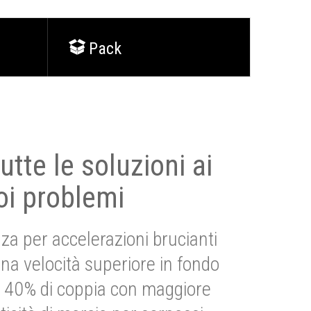
Pack
utte le soluzioni ai
oi problemi
za per accelerazioni brucianti
una velocità superiore in fondo
Più 40% di coppia con maggiore