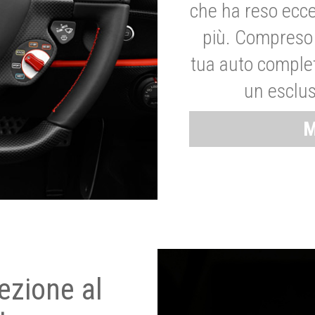
che ha reso ecce
più. Compreso 
tua auto complet
un esclus
M
ezione al