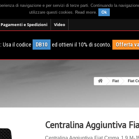
sperienza di navigazione e per servizi di terze parti. Continuando la navigazion
utilizzare questi cookies.
Read more
.
Ok
Pagamenti e Spedizioni
Video
 Usa il codice
DB10
ed ottieni il 10% di sconto.
Offerta va
Fiat
Fiat 
Centralina Aggiuntiva F
Centralina Aggiuntiva Fiat Croma 1.9 M-J