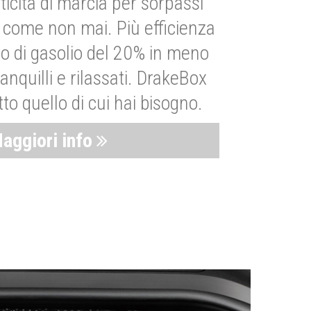
ticità di marcia per sorpassi
i come non mai. Più efficienza
 di gasolio del 20% in meno
anquilli e rilassati. DrakeBox
to quello di cui hai bisogno.
aggiori info