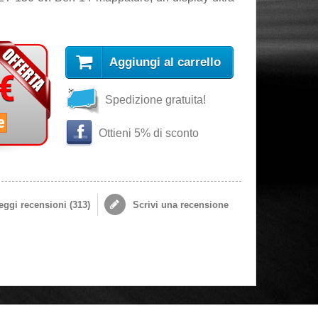
Aggiungi al carrello
 €
Spedizione gratuita!
e
Ottieni 5% di sconto
ggi recensioni (
313
)
Scrivi una recensione