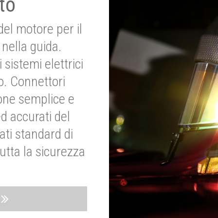
to
del motore per il
nella guida.
 sistemi elettrici
o. Connettori
ione semplice e
ed accurati del
ati standard di
utta la sicurezza
o