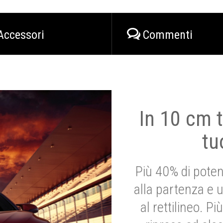
Accessori
Commenti
In 10 cm t
tu
Più 40% di poten
alla partenza e 
al rettilineo. 