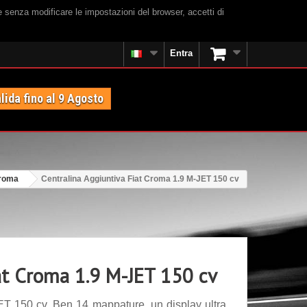
e senza modificare le impostazioni del browser, accetti di
Entra
lida fino al 9 Agosto
Croma
Centralina Aggiuntiva Fiat Croma 1.9 M-JET 150 cv
iat Croma 1.9 M-JET 150 cv
ET 150 cv. Ben 14 mappature, un display ultra