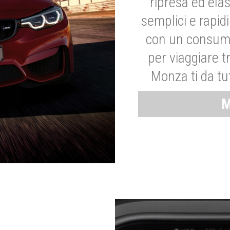
ripresa ed elas
semplici e rapid
con un consumo
per viaggiare tr
Monza ti da tut
M