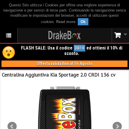
Questo Sito utilizza i Cookies per offrire una migliore esperienza di
navigazione e per servizi di terze parti. Continuando la navigazione senza
modificare le impostazioni del browser, accetti di utilizzare questi
cookies.
Read more
.
Ok
FLASH SALE: Usa il codice
ed ottieni il 10% di
DB10
sconto.
Offerta valida fino al 16 Agosto
Centralina Aggiuntiva Kia Sportage 2.0 CRDI 136 cv