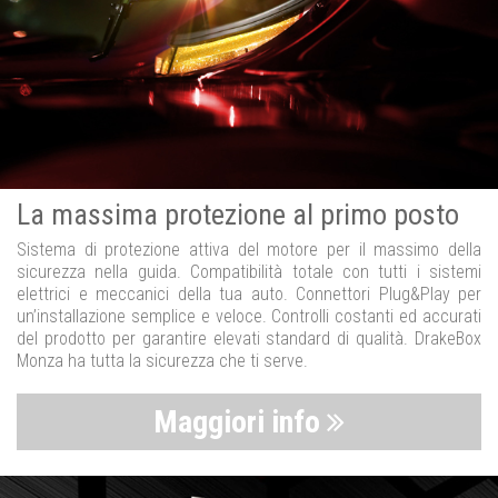
La massima protezione al primo posto
Sistema di protezione attiva del motore per il massimo della
sicurezza nella guida. Compatibilità totale con tutti i sistemi
elettrici e meccanici della tua auto. Connettori Plug&Play per
un’installazione semplice e veloce. Controlli costanti ed accurati
del prodotto per garantire elevati standard di qualità. DrakeBox
Monza ha tutta la sicurezza che ti serve.
Maggiori info