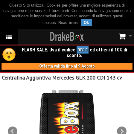
Questo Sito utilizza i Cookies per offrire una migliore esperienza di
navigazione e per servizi di terze parti. Continuando la navigazione senza
modificare le impostazioni del browser, accetti di utilizzare questi
cookies.
Read more
.
Ok
FLASH SALE: Usa il codice
ed ottieni il 10% di
DB10
sconto.
Offerta valida fino al 9 Agosto
Centralina Aggiuntiva Mercedes GLK 200 CDI 143 cv