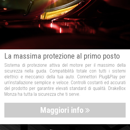
La massima protezione al primo posto
Sistema di protezione attiva del motore per il massimo della
sicurezza nella guida. Compatibilità totale con tutti i sistemi
elettrici e meccanici della tua auto. Connettori Plug&Play per
un’installazione semplice e veloce. Controlli costanti ed accurati
del prodotto per garantire elevati standard di qualità. DrakeBox
Monza ha tutta la sicurezza che ti serve.
Maggiori info