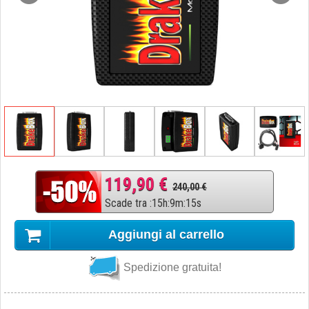
119,90 €
240,00 €
Scade tra
:
15
h
:
9
m
:
14
s
Aggiungi al carrello
Spedizione gratuita!