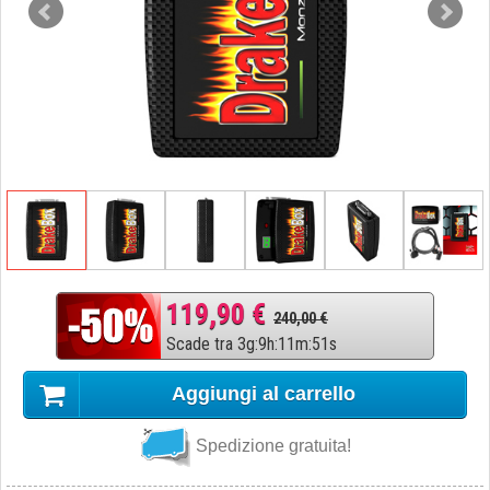
119,90 €
240,00 €
Scade tra
3
g
:
9
h
:
11
m
:
50
s
Aggiungi al carrello
Spedizione gratuita!