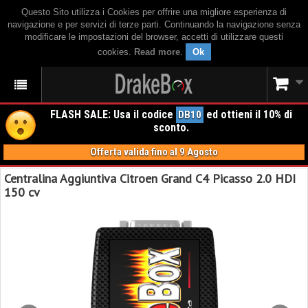
Questo Sito utilizza i Cookies per offrire una migliore esperienza di
navigazione e per servizi di terze parti. Continuando la navigazione senza
modificare le impostazioni del browser, accetti di utilizzare questi
cookies.
Read more
.
Ok
FLASH SALE: Usa il codice
ed ottieni il 10% di
DB10
sconto.
Offerta valida fino al 9 Agosto
Centralina Aggiuntiva Citroen Grand C4 Picasso 2.0 HDI
150 cv