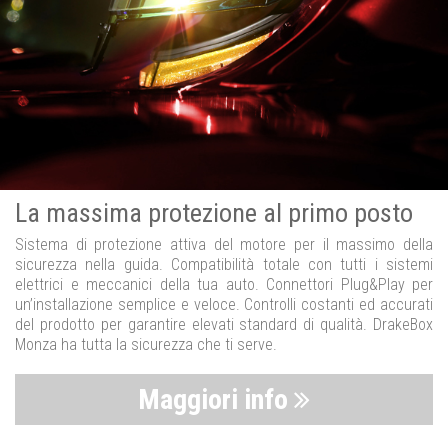
La massima protezione al primo posto
Sistema di protezione attiva del motore per il massimo della
sicurezza nella guida. Compatibilità totale con tutti i sistemi
elettrici e meccanici della tua auto. Connettori Plug&Play per
un’installazione semplice e veloce. Controlli costanti ed accurati
del prodotto per garantire elevati standard di qualità. DrakeBox
Monza ha tutta la sicurezza che ti serve.
Maggiori info