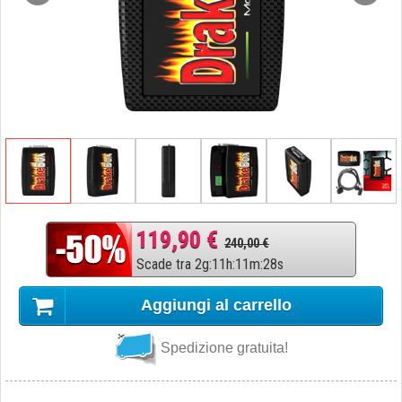
119,90 €
240,00 €
Scade tra
2
g
:
11
h
:
11
m
:
27
s
Aggiungi al carrello
Spedizione gratuita!