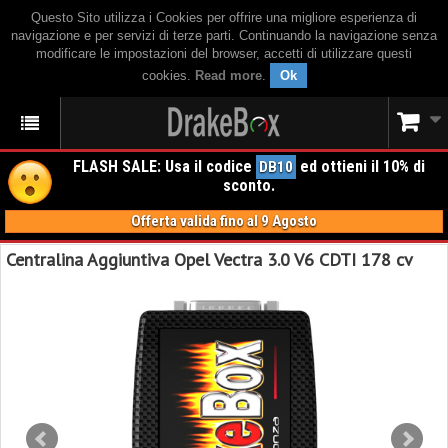
Questo Sito utilizza i Cookies per offrire una migliore esperienza di
navigazione e per servizi di terze parti. Continuando la navigazione senza
modificare le impostazioni del browser, accetti di utilizzare questi
cookies.
Read more
.
Ok
FLASH SALE: Usa il codice
ed ottieni il 10% di
DB10
sconto.
Offerta valida fino al 9 Agosto
Centralina Aggiuntiva Opel Vectra 3.0 V6 CDTI 178 cv