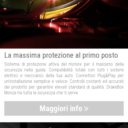
La massima protezione al primo posto
Sistema di protezione attiva del motore per il massimo della
sicurezza nella guida. Compatibilità totale con tutti i sistemi
elettrici e meccanici della tua auto. Connettori Plug&Play per
un’installazione semplice e veloce. Controlli costanti ed accurati
del prodotto per garantire elevati standard di qualità. DrakeBox
Monza ha tutta la sicurezza che ti serve.
Maggiori info