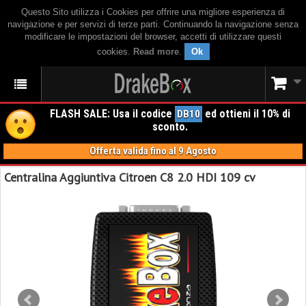
Questo Sito utilizza i Cookies per offrire una migliore esperienza di
navigazione e per servizi di terze parti. Continuando la navigazione senza
modificare le impostazioni del browser, accetti di utilizzare questi
cookies.
Read more
.
Ok
FLASH SALE: Usa il codice
ed ottieni il 10% di
DB10
sconto.
Offerta valida fino al 9 Agosto
Centralina Aggiuntiva Citroen C8 2.0 HDI 109 cv