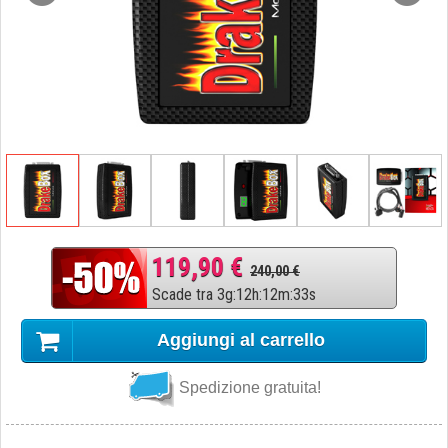
119,90 €
240,00 €
Scade tra
3
g
:
12
h
:
12
m
:
32
s
Aggiungi al carrello
Spedizione gratuita!