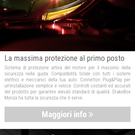
La massima protezione al primo posto
Sistema di protezione attiva del motore per il massimo della
sicurezza nella guida. Compatibilità totale con tutti i sistemi
elettrici e meccanici della tua auto. Connettori Plug&Play per
un’installazione semplice e veloce. Controlli costanti ed accurati
del prodotto per garantire elevati standard di qualità. DrakeBox
Monza ha tutta la sicurezza che ti serve.
Maggiori info