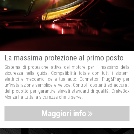
La massima protezione al primo posto
Sistema di protezione attiva del motore per il massimo della
sicurezza nella guida. Compatibilità totale con tutti i sistemi
elettrici e meccanici della tua auto. Connettori Plug&Play per
un’installazione semplice e veloce. Controlli costanti ed accurati
del prodotto per garantire elevati standard di qualità. DrakeBox
Monza ha tutta la sicurezza che ti serve.
Maggiori info