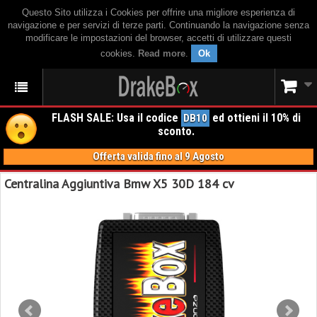
Questo Sito utilizza i Cookies per offrire una migliore esperienza di
navigazione e per servizi di terze parti. Continuando la navigazione senza
modificare le impostazioni del browser, accetti di utilizzare questi
cookies.
Read more
.
Ok
FLASH SALE: Usa il codice
ed ottieni il 10% di
DB10
sconto.
Offerta valida fino al 9 Agosto
Centralina Aggiuntiva Bmw X5 30D 184 cv