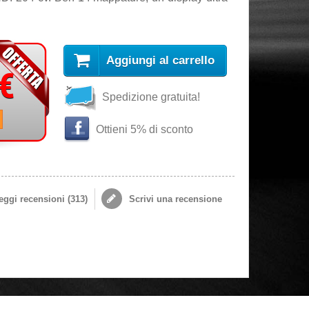
Aggiungi al carrello
 €
Spedizione gratuita!
i
Ottieni 5% di sconto
ggi recensioni (
313
)
Scrivi una recensione