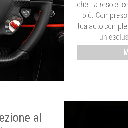
che ha reso ecce
più. Compreso 
tua auto complet
un esclus
M
ezione al