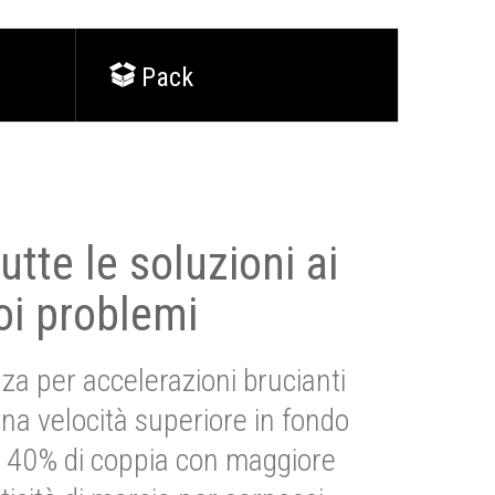
Pack
utte le soluzioni ai
oi problemi
za per accelerazioni brucianti
una velocità superiore in fondo
Più 40% di coppia con maggiore