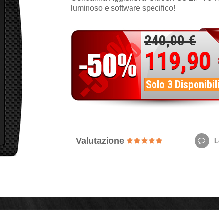
luminoso e software specifico!
240,00 €
119,90
Solo 3 Disponibil
Valutazione
Le