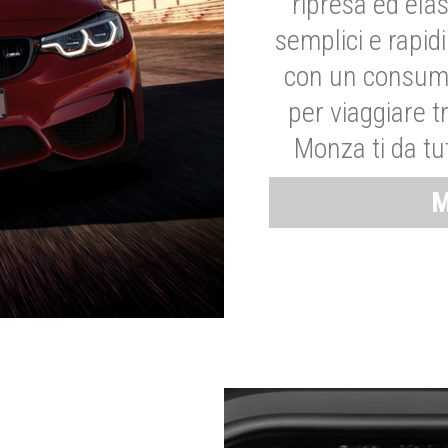
ripresa ed elas
semplici e rapid
con un consumo
per viaggiare tr
Monza ti da tut
M