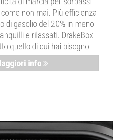
ticità di marcia per sorpassi
i come non mai. Più efficienza
 di gasolio del 20% in meno
anquilli e rilassati. DrakeBox
to quello di cui hai bisogno.
aggiori info