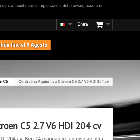
e senza modificare le impostazioni del browser, accetti di
Entra
lida fino al 9 Agosto
en C5
Centralina Aggiuntiva Citroen C5 2.7 V6 HDI 204 cv
troen C5 2.7 V6 HDI 204 cv
DI 204 cv. Ben 14 mappature, un display ultra