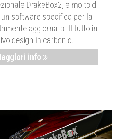
zionale DrakeBox2, e molto di
un software specifico per la
amente aggiornato. Il tutto in
ivo design in carbonio.
aggiori info