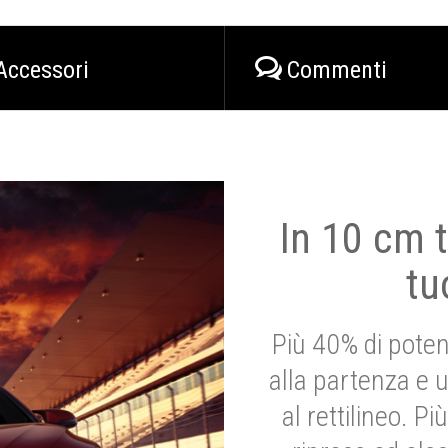
Accessori
Commenti
In 10 cm t
tu
Più 40% di poten
alla partenza e 
al rettilineo. 