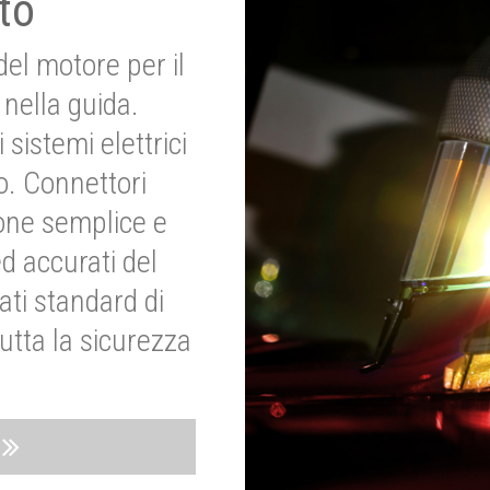
to
del motore per il
nella guida.
 sistemi elettrici
o. Connettori
ione semplice e
ed accurati del
ati standard di
utta la sicurezza
o