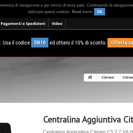
sperienza di navigazione e per servizi di terze parti. Continuando la navigazion
utilizzare questi cookies.
Read more
.
Ok
Pagamenti e Spedizioni
Video
 Usa il codice
DB10
ed ottieni il 10% di sconto.
Offerta va
Citroen
Citro
Centralina Aggiuntiva Ci
Centralina Aggiuntiva Citroen C5 2.7 V6 H