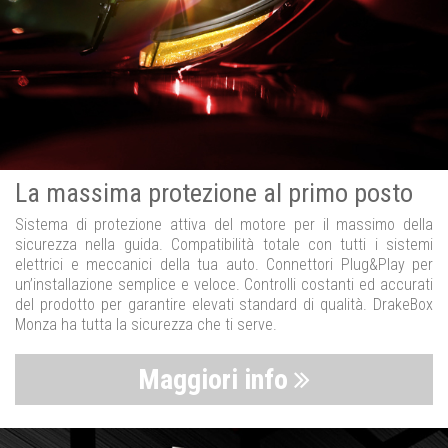
La massima protezione al primo posto
Sistema di protezione attiva del motore per il massimo della
sicurezza nella guida. Compatibilità totale con tutti i sistemi
elettrici e meccanici della tua auto. Connettori Plug&Play per
un’installazione semplice e veloce. Controlli costanti ed accurati
del prodotto per garantire elevati standard di qualità. DrakeBox
Monza ha tutta la sicurezza che ti serve.
Maggiori info