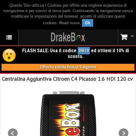
Questo Sito utilizza i Cookies per offrire una migliore esperienza di
navigazione e per servizi di terze parti. Continuando la navigazione senza
modificare le impostazioni del browser, accetti di utilizzare questi
cookies.
Read more
.
Ok
FLASH SALE: Usa il codice
ed ottieni il 10% di
DB10
sconto.
Offerta valida fino al 9 Agosto
Centralina Aggiuntiva Citroen C4 Picasso 1.6 HDI 120 cv