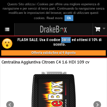
Questo Sito utilizza i Cookies per offrire una migliore esperienza di
navigazione e per servizi di terze parti. Continuando la navigazione senza
modificare le impostazioni del browser, accetti di utilizzare questi
cookies.
Read more
.
Ok
FLASH SALE: Usa il codice
ed ottieni il 10% di
DB10
sconto.
Offerta valida fino al 9 Agosto
Centralina Aggiuntiva Citroen C4 1.6 HDI 109 cv