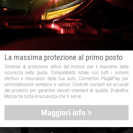
La massima protezione al primo posto
Sistema di protezione attiva del motore per il massimo della
sicurezza nella guida. Compatibilità totale con tutti i sistemi
elettrici e meccanici della tua auto. Connettori Plug&Play per
un’installazione semplice e veloce. Controlli costanti ed accurati
del prodotto per garantire elevati standard di qualità. DrakeBox
Monza ha tutta la sicurezza che ti serve.
Maggiori info