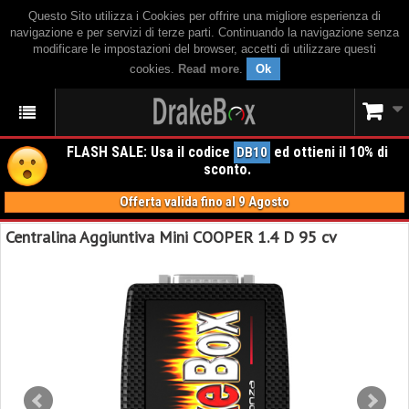
Questo Sito utilizza i Cookies per offrire una migliore esperienza di
navigazione e per servizi di terze parti. Continuando la navigazione senza
modificare le impostazioni del browser, accetti di utilizzare questi
cookies.
Read more
.
Ok
FLASH SALE: Usa il codice
ed ottieni il 10% di
DB10
sconto.
Offerta valida fino al 9 Agosto
Centralina Aggiuntiva Mini COOPER 1.4 D 95 cv