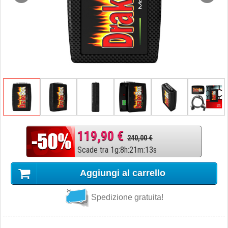
119,90 €
240,00 €
Scade tra
1
g
:
8
h
:
21
m
:
12
s
Aggiungi al carrello
Spedizione gratuita!