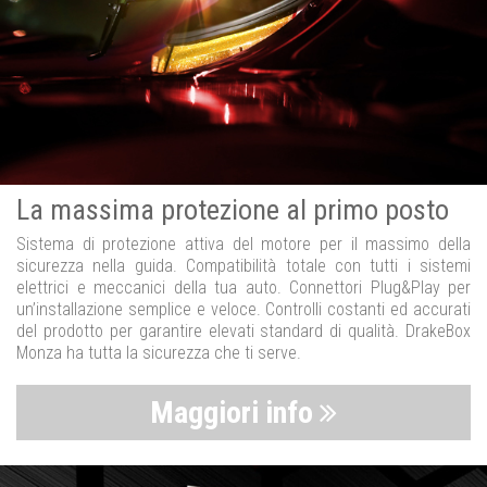
La massima protezione al primo posto
Sistema di protezione attiva del motore per il massimo della
sicurezza nella guida. Compatibilità totale con tutti i sistemi
elettrici e meccanici della tua auto. Connettori Plug&Play per
un’installazione semplice e veloce. Controlli costanti ed accurati
del prodotto per garantire elevati standard di qualità. DrakeBox
Monza ha tutta la sicurezza che ti serve.
Maggiori info