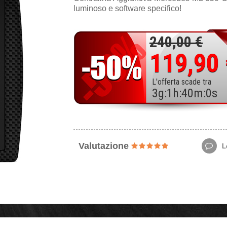
luminoso e software specifico!
240,00 €
119,90
L'offerta scade tra
3
g
:
1
h
:
39
m
:
59
s
Valutazione
Le