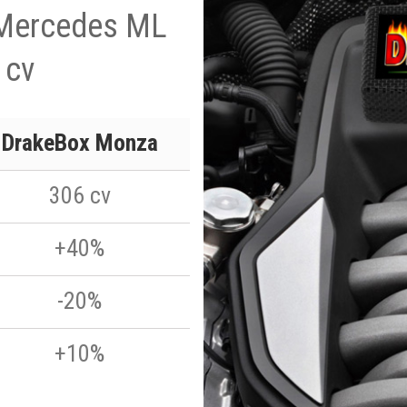
a Mercedes ML
 cv
DrakeBox Monza
306 cv
+40%
-20%
+10%