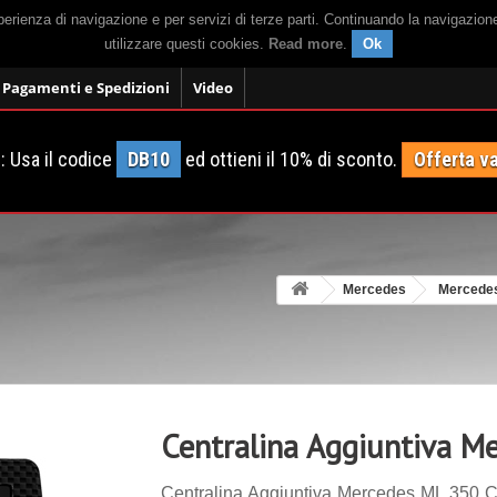
sperienza di navigazione e per servizi di terze parti. Continuando la navigazion
utilizzare questi cookies.
Read more
.
Ok
Pagamenti e Spedizioni
Video
 Usa il codice
DB10
ed ottieni il 10% di sconto.
Offerta va
Mercedes
Mercede
Centralina Aggiuntiva M
Centralina Aggiuntiva Mercedes ML 350 CD