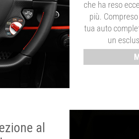
che ha reso ecce
più. Compreso 
tua auto complet
un esclus
M
ezione al