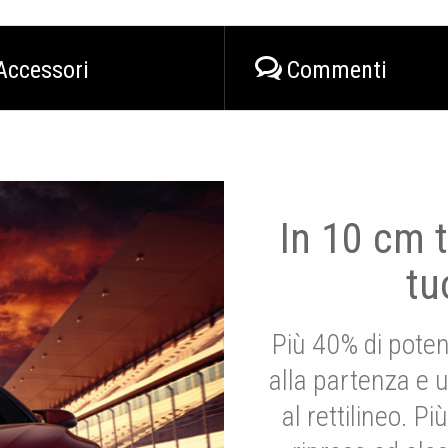
Accessori
Commenti
In 10 cm t
tu
Più 40% di poten
alla partenza e 
al rettilineo. 