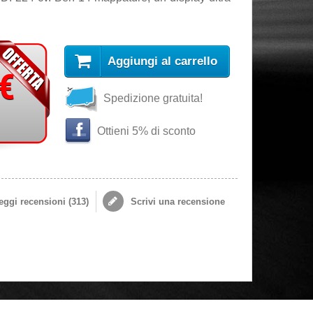
Aggiungi al carrello
 €
Spedizione gratuita!
Ottieni 5% di sconto
ggi recensioni (
313
)
Scrivi una recensione