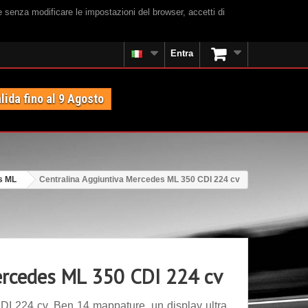
e senza modificare le impostazioni del browser, accetti di
Entra
lida fino al 9 Agosto
s ML
Centralina Aggiuntiva Mercedes ML 350 CDI 224 cv
ercedes ML 350 CDI 224 cv
I 224 cv. Ben 14 mappature, un display ultra