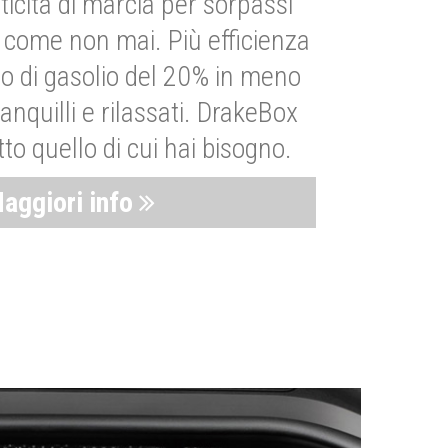
ticità di marcia per sorpassi
i come non mai. Più efficienza
 di gasolio del 20% in meno
anquilli e rilassati. DrakeBox
to quello di cui hai bisogno.
aggiori info