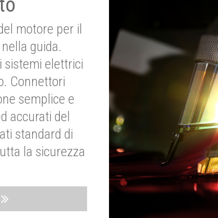
to
del motore per il
nella guida.
 sistemi elettrici
o. Connettori
ione semplice e
ed accurati del
ati standard di
utta la sicurezza
o