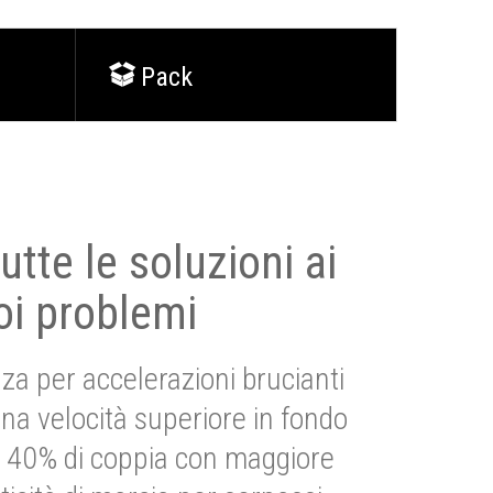
Pack
utte le soluzioni ai
oi problemi
za per accelerazioni brucianti
una velocità superiore in fondo
Più 40% di coppia con maggiore