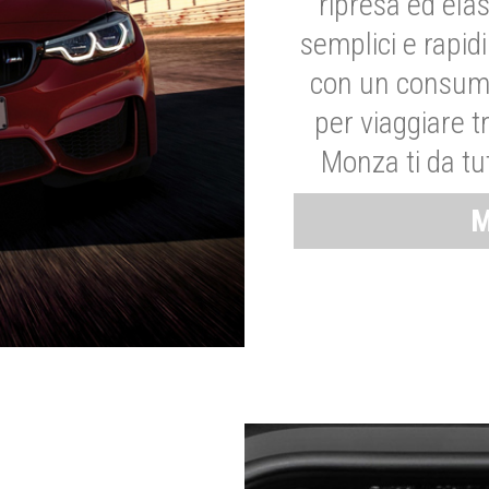
ripresa ed elas
semplici e rapid
con un consumo
per viaggiare tr
Monza ti da tut
M