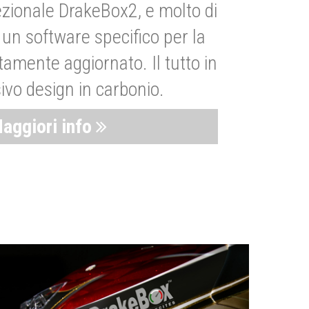
zionale DrakeBox2, e molto di
un software specifico per la
amente aggiornato. Il tutto in
ivo design in carbonio.
aggiori info