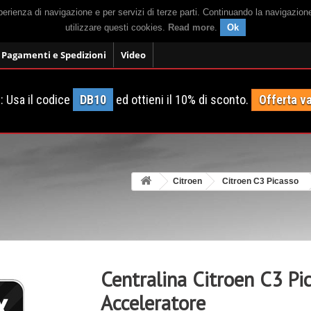
sperienza di navigazione e per servizi di terze parti. Continuando la navigazion
utilizzare questi cookies.
Read more
.
Ok
Pagamenti e Spedizioni
Video
 Usa il codice
DB10
ed ottieni il 10% di sconto.
Offerta va
Citroen
Citroen C3 Picasso
Centralina Citroen C3 Pi
Acceleratore