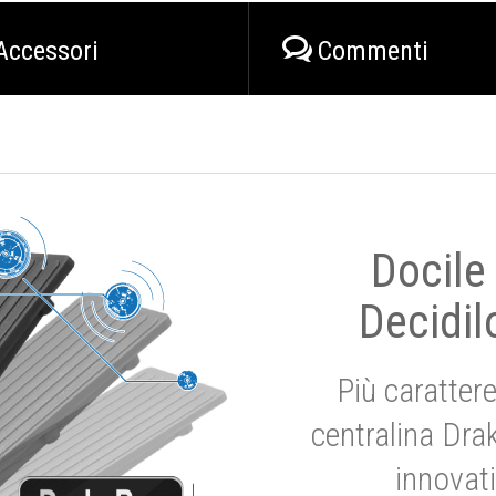
Accessori
Commenti
Docile
Decidil
Più carattere
centralina Dra
innovat