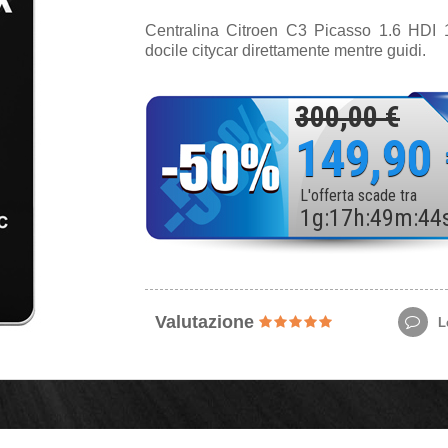
Centralina Citroen C3 Picasso 1.6 HDI 
docile citycar direttamente mentre guidi.
300,00 €
149,90
L'offerta scade tra
1
g
:
17
h
:
49
m
:
42
Valutazione
Le