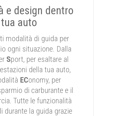
tà e design dentro
 tua auto
ti modalità di guida per
io ogni situazione. Dalla
er
S
port, per esaltare al
stazioni della tua auto,
odalità
EC
onomy, per
risparmio di carburante e il
ia. Tutte le funzionalità
i durante la guida grazie