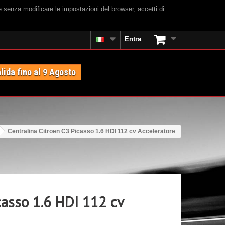
e senza modificare le impostazioni del browser, accetti di
Entra
lida fino al 9 Agosto
Centralina Citroen C3 Picasso 1.6 HDI 112 cv Acceleratore
casso 1.6 HDI 112 cv