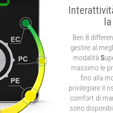
Interattivi
la
Ben 8 differen
gestire al megl
modalità
S
up
massimo le pre
fino alla m
privilegiare il 
comfort di marc
sono disponibil