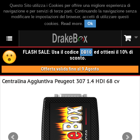
Questo Sito utilizza i Cookies per offrire una migliore esperienza di
navigazione e per servizi di terze parti. Continuando la navigazione senza
modificare le impostazioni del browser, accetti di utilizzare questi
cookies.
Read more
.
Ok
FLASH SALE: Usa il codice
ed ottieni il 10% di
DB10
sconto.
Offerta valida fino al 9 Agosto
Centralina Aggiuntiva Peugeot 307 1.4 HDI 68 cv