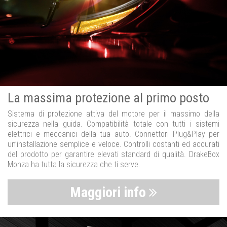
La massima protezione al primo posto
Sistema di protezione attiva del motore per il massimo della
sicurezza nella guida. Compatibilità totale con tutti i sistemi
elettrici e meccanici della tua auto. Connettori Plug&Play per
un’installazione semplice e veloce. Controlli costanti ed accurati
del prodotto per garantire elevati standard di qualità. DrakeBox
Monza ha tutta la sicurezza che ti serve.
Maggiori info