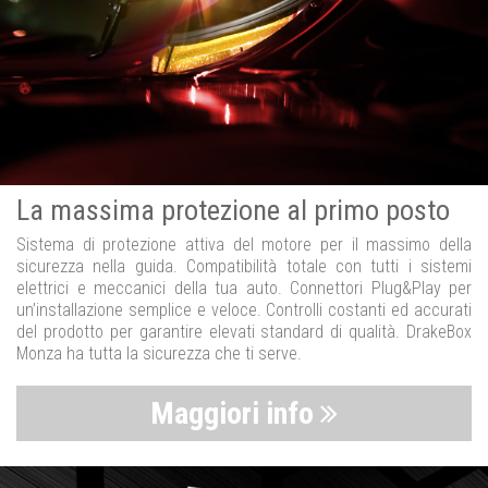
La massima protezione al primo posto
Sistema di protezione attiva del motore per il massimo della
sicurezza nella guida. Compatibilità totale con tutti i sistemi
elettrici e meccanici della tua auto. Connettori Plug&Play per
un’installazione semplice e veloce. Controlli costanti ed accurati
del prodotto per garantire elevati standard di qualità. DrakeBox
Monza ha tutta la sicurezza che ti serve.
Maggiori info