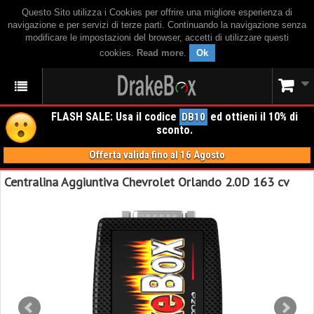
Questo Sito utilizza i Cookies per offrire una migliore esperienza di
navigazione e per servizi di terze parti. Continuando la navigazione senza
modificare le impostazioni del browser, accetti di utilizzare questi
cookies.
Read more
.
Ok
FLASH SALE: Usa il codice
ed ottieni il 10% di
DB10
sconto.
Offerta valida fino al 16 Agosto
Centralina Aggiuntiva Chevrolet Orlando 2.0D 163 cv