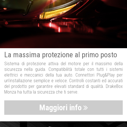
La massima protezione al primo posto
Sistema di protezione attiva del motore per il massimo della
sicurezza nella guida. Compatibilità totale con tutti i sistemi
elettrici e meccanici della tua auto. Connettori Plug&Play per
un’installazione semplice e veloce. Controlli costanti ed accurati
del prodotto per garantire elevati standard di qualità. DrakeBox
Monza ha tutta la sicurezza che ti serve.
Maggiori info