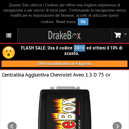
Questo Sito utilizza i Cookies per offrire una migliore esperienza di
navigazione e per servizi di terze parti. Continuando la navigazione senza
modificare le impostazioni del browser, accetti di utilizzare questi
cookies.
Read more
.
Ok
FLASH SALE: Usa il codice
ed ottieni il 10% di
DB10
sconto.
Offerta valida fino al 9 Agosto
Centralina Aggiuntiva Chevrolet Aveo 1.3 D 75 cv