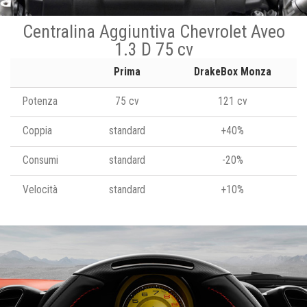
Centralina Aggiuntiva Chevrolet Aveo
1.3 D 75 cv
Prima
DrakeBox Monza
Potenza
75 cv
121 cv
Coppia
standard
+40%
Consumi
standard
-20%
Velocità
standard
+10%