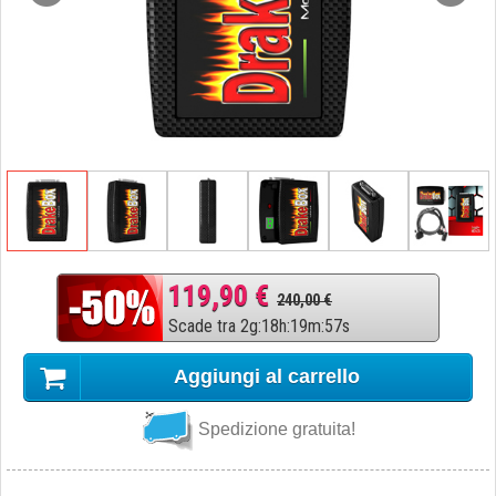
119,90 €
240,00 €
Scade tra
2
g
:
18
h
:
19
m
:
56
s
Aggiungi al carrello
Spedizione gratuita!