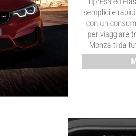
ripresa ed elas
semplici e rapid
con un consumo
per viaggiare tr
Monza ti da tut
M