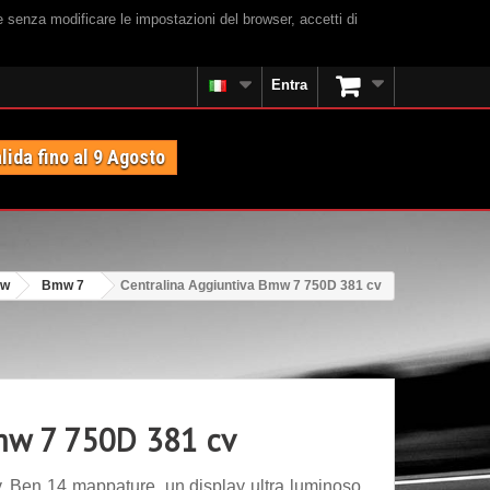
e senza modificare le impostazioni del browser, accetti di
Entra
lida fino al 9 Agosto
w
Bmw 7
Centralina Aggiuntiva Bmw 7 750D 381 cv
Bmw 7 750D 381 cv
 Ben 14 mappature, un display ultra luminoso