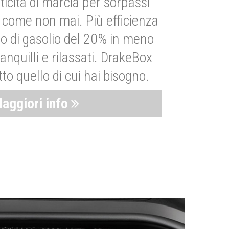
ticità di marcia per sorpassi
i come non mai. Più efficienza
 di gasolio del 20% in meno
anquilli e rilassati. DrakeBox
to quello di cui hai bisogno.
aggiori info