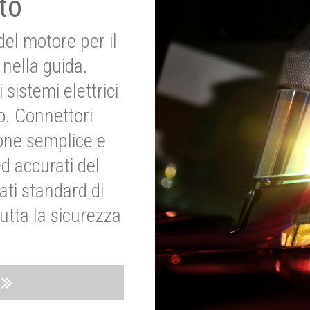
to
del motore per il
nella guida.
 sistemi elettrici
o. Connettori
ione semplice e
ed accurati del
ati standard di
utta la sicurezza
o