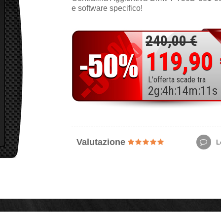
e software specifico!
240,00 €
119,90
L'offerta scade tra
2
g
:
4
h
:
14
m
:
9
s
Valutazione
Le