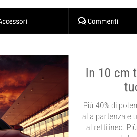
Accessori
Commenti
In 10 cm t
tu
Più 40% di poten
alla partenza e 
al rettilineo. 