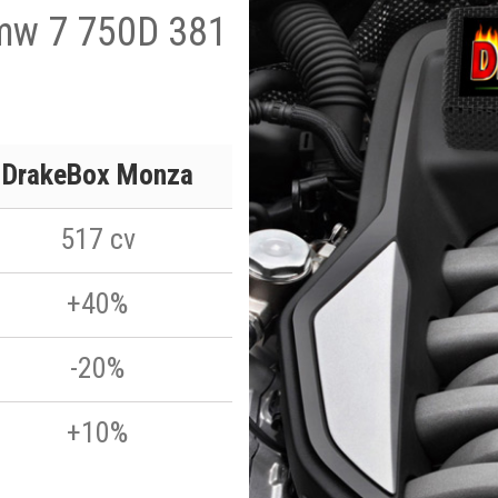
Bmw 7 750D 381
DrakeBox Monza
517 cv
+40%
-20%
+10%