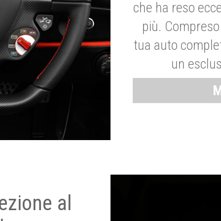
che ha reso ecce
più. Compreso 
tua auto complet
un esclus
M
ezione al