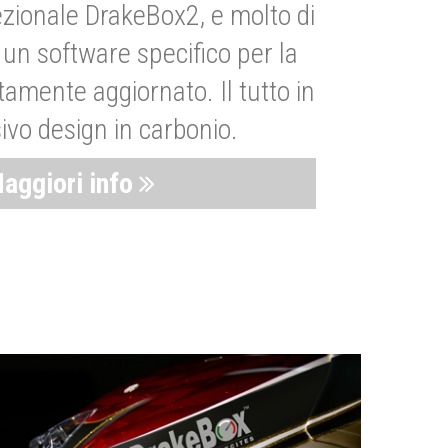
zionale DrakeBox2, e molto di
un software specifico per la
amente aggiornato. Il tutto in
ivo design in carbonio.
aggiori info