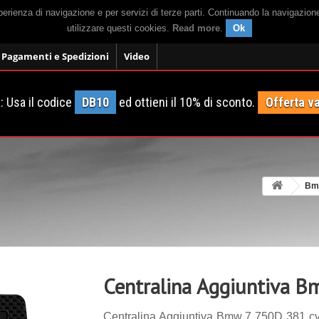
sperienza di navigazione e per servizi di terze parti. Continuando la navigazion
utilizzare questi cookies.
Read more
.
Ok
Pagamenti e Spedizioni
Video
 Usa il codice
DB10
ed ottieni il 10% di sconto.
Offerta va
Bm
Centralina Aggiuntiva 
Centralina Aggiuntiva Bmw 7 750D 381 cv.