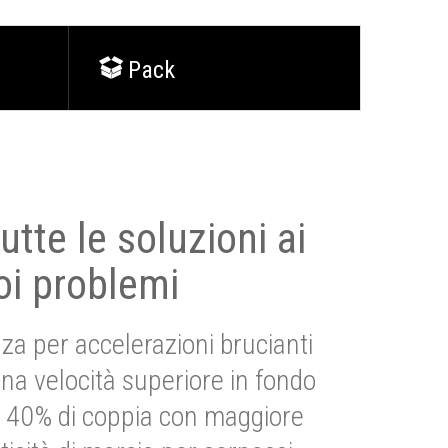
Pack
utte le soluzioni ai
oi problemi
za per accelerazioni brucianti
una velocità superiore in fondo
Più 40% di coppia con maggiore