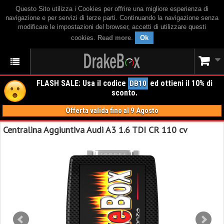
Questo Sito utilizza i Cookies per offrire una migliore esperienza di
navigazione e per servizi di terze parti. Continuando la navigazione senza
modificare le impostazioni del browser, accetti di utilizzare questi
cookies.
Read more
.
Ok
FLASH SALE: Usa il codice
ed ottieni il 10% di
DB10
sconto.
Offerta valida fino al 9 Agosto
Centralina Aggiuntiva Audi A3 1.6 TDI CR 110 cv