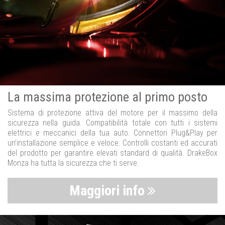
La massima protezione al primo posto
Sistema di protezione attiva del motore per il massimo della
sicurezza nella guida. Compatibilità totale con tutti i sistemi
elettrici e meccanici della tua auto. Connettori Plug&Play per
un’installazione semplice e veloce. Controlli costanti ed accurati
del prodotto per garantire elevati standard di qualità. DrakeBox
Monza ha tutta la sicurezza che ti serve.
Maggiori info