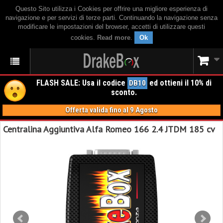
Questo Sito utilizza i Cookies per offrire una migliore esperienza di
navigazione e per servizi di terze parti. Continuando la navigazione senza
modificare le impostazioni del browser, accetti di utilizzare questi
cookies.
Read more
.
Ok
FLASH SALE: Usa il codice
ed ottieni il 10% di
DB10
sconto.
Offerta valida fino al 9 Agosto
Centralina Aggiuntiva Alfa Romeo 166 2.4 JTDM 185 cv