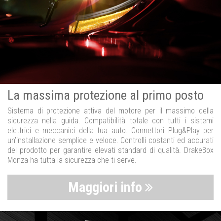
La massima protezione al primo posto
Sistema di protezione attiva del motore per il massimo della
sicurezza nella guida. Compatibilità totale con tutti i sistemi
elettrici e meccanici della tua auto. Connettori Plug&Play per
un’installazione semplice e veloce. Controlli costanti ed accurati
del prodotto per garantire elevati standard di qualità. DrakeBox
Monza ha tutta la sicurezza che ti serve.
Maggiori info