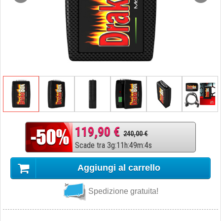
119,90 €
240,00 €
Scade tra
3
g
:
11
h
:
49
m
:
3
s
Aggiungi al carrello
Spedizione gratuita!