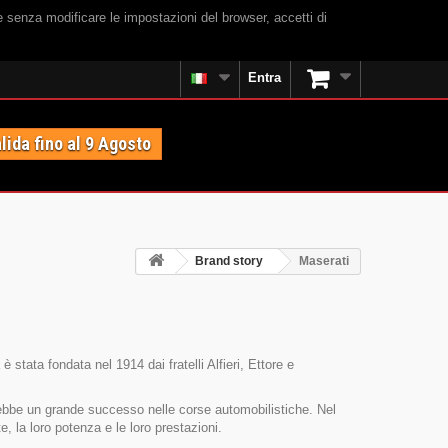
e senza modificare le impostazioni del browser, accetti di
Entra
lida fino al 9 Agosto
Brand story
Maserati
 stata fondata nel 1914 dai fratelli Alfieri, Ettore e
e ebbe un grande successo nelle corse automobilistiche. Nel
, la loro potenza e le loro prestazioni.