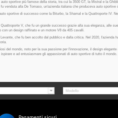
auto sportive più famose della storia, tra cui la 3500 GT, la Mistral e la Ghibli
5 fu venduta alla De Tomaso, un'azienda italiana che produceva auto sportive
auto sportive di successo come la Biturbo, la Shamal e la Quattroporte IV. Nel
 Quattroporte V, che fu un grande successo grazie alla sua eleganza, alle sue 
o con un design raffinato e un motore V8 da 405 cavalli.
 Levante, che fu ben accolto dal pubblico e dalla critica. Nel 2020, l'azienda 
oria.
iosi del mondo, noto per la sua passione per l'innovazione, il design elegante 
ispirare e ad entusiasmare gli appassionati di auto sportive di tutto il mondo.
Modello
Pagamenti sicuri