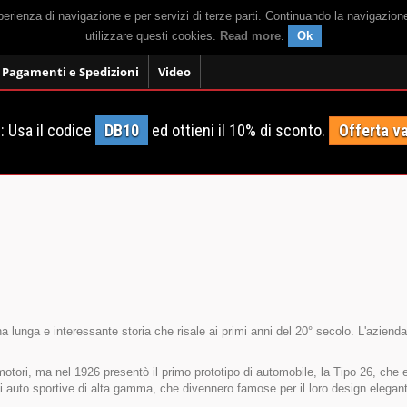
sperienza di navigazione e per servizi di terze parti. Continuando la navigazion
utilizzare questi cookies.
Read more
.
Ok
Pagamenti e Spedizioni
Video
 Usa il codice
DB10
ed ottieni il 10% di sconto.
Offerta va
 lunga e interessante storia che risale ai primi anni del 20° secolo. L'azienda è
 motori, ma nel 1926 presentò il primo prototipo di automobile, la Tipo 26, ch
i auto sportive di alta gamma, che divennero famose per il loro design elegante