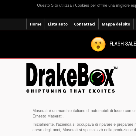
Questo Sito utilizza i Cookies per offrire una migliore e
Home
Lista auto
Contattaci
Mappa del sito
FLASH SALE:
Maserati è un marchio italiano di automobili di lusso con una
Ernesto Maserati.
Inizialmente, l'azienda si occupava di riparare e preparare
corso degli anni, Maserati si specializzò nella produzione d