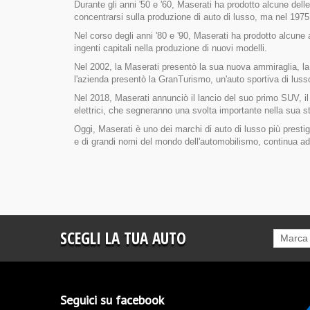
Durante gli anni '50 e '60, Maserati ha prodotto alcune delle 
concentrarsi sulla produzione di auto di lusso, ma nel 197
Nel corso degli anni '80 e '90, Maserati ha prodotto alcune 
ingenti capitali nella produzione di nuovi modelli.
Nel 2002, la Maserati presentò la sua nuova ammiraglia, la
l'azienda presentò la GranTurismo, un'auto sportiva di luss
Nel 2018, Maserati annunciò il lancio del suo primo SUV, il
elettrici, che segneranno una svolta importante nella sua st
Oggi, Maserati è uno dei marchi di auto di lusso più prestig
e di grandi nomi del mondo dell'automobilismo, continua ad 
SCEGLI LA TUA AUTO
Marca
Seguici su facebook