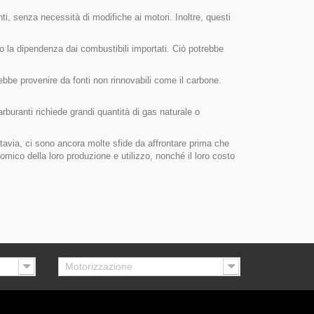
enti, senza necessità di modifiche ai motori. Inoltre, questi
do la dipendenza dai combustibili importati. Ciò potrebbe
rebbe provenire da fonti non rinnovabili come il carbone.
carburanti richiede grandi quantità di gas naturale o
uttavia, ci sono ancora molte sfide da affrontare prima che
ico della loro produzione e utilizzo, nonché il loro costo
Motorizzazione