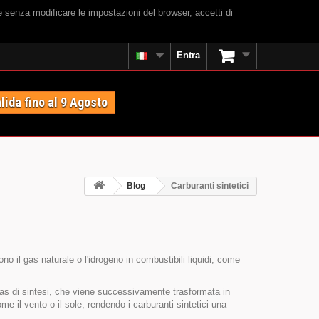
e senza modificare le impostazioni del browser, accetti di
Entra
lida fino al 9 Agosto
Blog
Carburanti sintetici
ono il gas naturale o l'idrogeno in combustibili liquidi, come
gas di sintesi, che viene successivamente trasformata in
ome il vento o il sole, rendendo i carburanti sintetici una