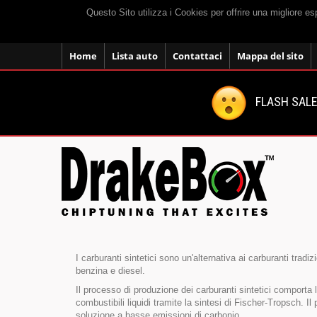
Questo Sito utilizza i Cookies per offrire una migliore e
Home
Lista auto
Contattaci
Mappa del sito
FLASH SALE:
I carburanti sintetici sono un'alternativa ai carburanti tradi
benzina e diesel.
Il processo di produzione dei carburanti sintetici comport
combustibili liquidi tramite la sintesi di Fischer-Tropsch. Il
soluzione a basse emissioni di carbonio.