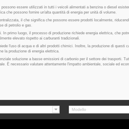
à: possono essere utilizzati in tutti i veicoli alimentati a benzina o diesel esist
fica che possono fornire un'alta quantità di energia per unità di volume.
centralizzata, il che significa che possono essere prodotti localmente, riducen
e di petrolio e gas.
i. In primo luogo, il processo di produzione richiede energia elettrica, che pot
almente elevato rispetto ai carburanti tradizionali.
hiede l'uso di acqua e di altri prodotti chimici. Inoltre, la produzione di questi 
me la produzione di energia elettrica.
enziale soluzione a basse emissioni di carbonio per il settore dei trasporti. T
le. È necessario valutare attentamente l'impatto ambientale, sociale ed econom
Modello