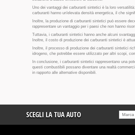
Uno dei vantaggi dei carburanti sintetici è la loro versatilit
carburanti hanno un'elevata densità energetica, il che signi
Inoltre, la produzione di carburanti sintetici può essere de
rappresentare un vantaggio per i paesi che non hanno risors
Tuttavia, i carburanti sintetici hanno anche alcuni svantagg
Inoltre, il costo di produzione dei carburanti sintetici è attu
Inoltre, il processo di produzione dei carburanti sintetici ric
idrogeno, che potrebbe essere utilizzato per altri scopi, co
In conclusione, i carburanti sintetici rappresentano una pot
questi combustibili possano diventare una realtà commercia
in rapporto alle alternative disponibili.
SCEGLI LA TUA AUTO
Marca