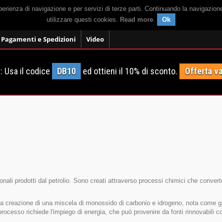
sperienza di navigazione e per servizi di terze parti. Continuando la navigazion
utilizzare questi cookies.
Read more
.
Ok
Pagamenti e Spedizioni
Video
 Usa il codice
DB10
ed ottieni il 10% di sconto.
Offerta va
zionali prodotti dal petrolio. Sono creati attraverso processi chimici che convert
a la creazione di una miscela di monossido di carbonio e idrogeno, nota come 
 processo richiede l'impiego di energia, che può provenire da fonti rinnovabili c