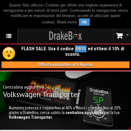
Questo Sito utilizza i Cookies per offrire una migliore esperienza di
navigazione e per servizi di terze parti. Continuando la navigazione senza
modificare le impostazioni del browser, accetti di utilizzare questi
cookies.
Read more
.
Ok
FLASH SALE: Usa il codice
ed ottieni il 10% di
DB10
sconto.
Offerta valida fino al 9 Agosto
Centralina aggiuntiva
Volkswagen Transporter
Aumenta potenza e coppia fino al 40% e riduci i consumi fino al 20%
grazie a DrakeBox; cerca subito la
centralina aggiuntiva
per la tua
Volkswagen Transporter
.