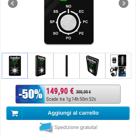
149,90 €
300,00 €
Scade tra
1
g
:
14
h
:
50
m
:
51
s
Aggiungi al carrello
Spedizione gratuita!