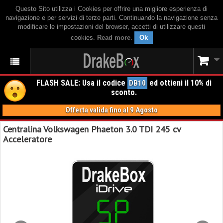
Questo Sito utilizza i Cookies per offrire una migliore esperienza di
navigazione e per servizi di terze parti. Continuando la navigazione senza
modificare le impostazioni del browser, accetti di utilizzare questi
cookies.
Read more
.
Ok
FLASH SALE: Usa il codice
ed ottieni il 10% di
DB10
sconto.
Offerta valida fino al 9 Agosto
Centralina Volkswagen Phaeton 3.0 TDI 245 cv
Acceleratore