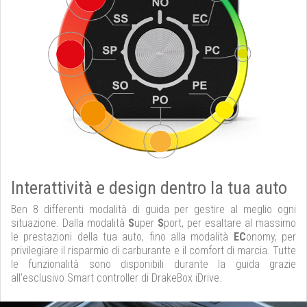
Interattività e design dentro la tua auto
Ben 8 differenti modalità di guida per gestire al meglio ogni
situazione. Dalla modalità
S
uper
S
port, per esaltare al massimo
le prestazioni della tua auto, fino alla modalità
EC
onomy, per
privilegiare il risparmio di carburante e il comfort di marcia. Tutte
le funzionalità sono disponibili durante la guida grazie
all’esclusivo Smart controller di DrakeBox iDrive.