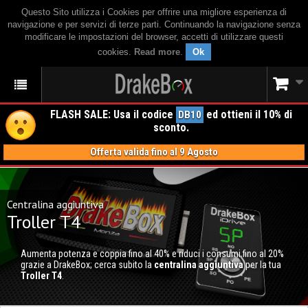
Questo Sito utilizza i Cookies per offrire una migliore esperienza di
navigazione e per servizi di terze parti. Continuando la navigazione senza
modificare le impostazioni del browser, accetti di utilizzare questi
cookies.
Read more
.
Ok
FLASH SALE: Usa il codice
ed ottieni il 10% di
DB10
sconto.
Offerta valida fino al 9 Agosto
Centralina aggiuntiva
Troller T4
Aumenta potenza e coppia fino al 40% e riduci i consumi fino al 20%
grazie a DrakeBox; cerca subito la
centralina aggiuntiva
per la tua
Troller T4
.