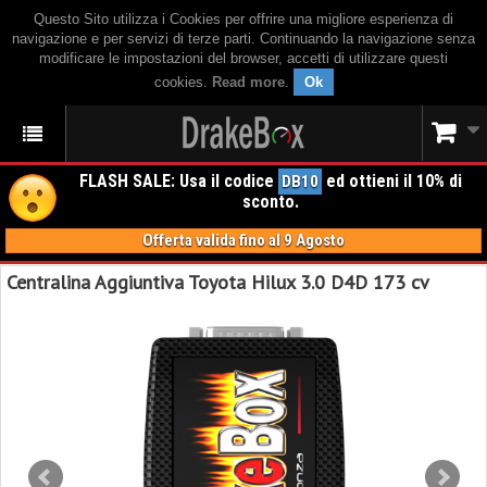
Questo Sito utilizza i Cookies per offrire una migliore esperienza di
navigazione e per servizi di terze parti. Continuando la navigazione senza
modificare le impostazioni del browser, accetti di utilizzare questi
cookies.
Read more
.
Ok
FLASH SALE: Usa il codice
ed ottieni il 10% di
DB10
sconto.
Offerta valida fino al 9 Agosto
Centralina Aggiuntiva Toyota Hilux 3.0 D4D 173 cv