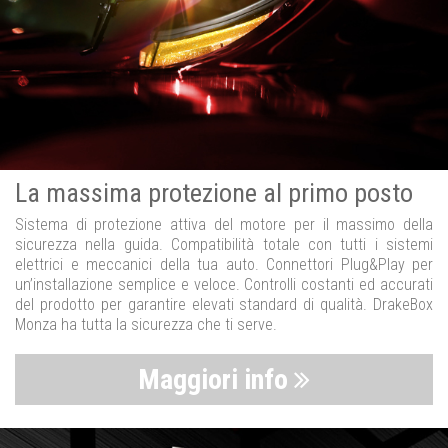
La massima protezione al primo posto
Sistema di protezione attiva del motore per il massimo della
sicurezza nella guida. Compatibilità totale con tutti i sistemi
elettrici e meccanici della tua auto. Connettori Plug&Play per
un’installazione semplice e veloce. Controlli costanti ed accurati
del prodotto per garantire elevati standard di qualità. DrakeBox
Monza ha tutta la sicurezza che ti serve.
Maggiori info