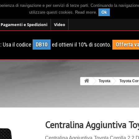
sperienza di navigazione e per servizi di terze parti. Continuando la navigazion
utilizzare questi cookies.
Read more
.
Ok
Pagamenti e Spedizioni
Video
 Usa il codice
DB10
ed ottieni il 10% di sconto.
Offerta va
Toyota
Toyota Cor
Centralina Aggiuntiva To
Centralina Aggiuntiva Toyota Corolla 2.2 