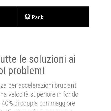
Pack
utte le soluzioni ai
oi problemi
za per accelerazioni brucianti
una velocità superiore in fondo
Più 40% di coppia con maggiore