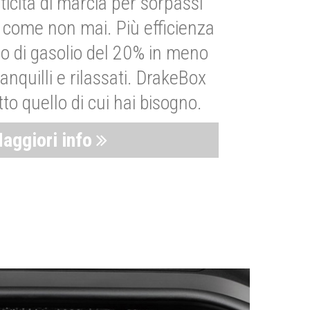
ticità di marcia per sorpassi
i come non mai. Più efficienza
 di gasolio del 20% in meno
anquilli e rilassati. DrakeBox
to quello di cui hai bisogno.
aggiori info