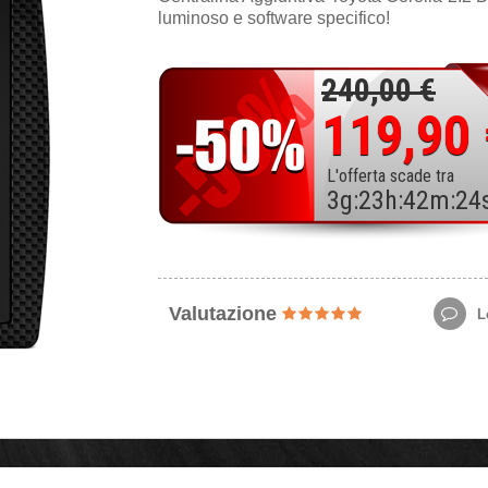
luminoso e software specifico!
240,00 €
119,90
L'offerta scade tra
3
g
:
23
h
:
42
m
:
22
Valutazione
Le