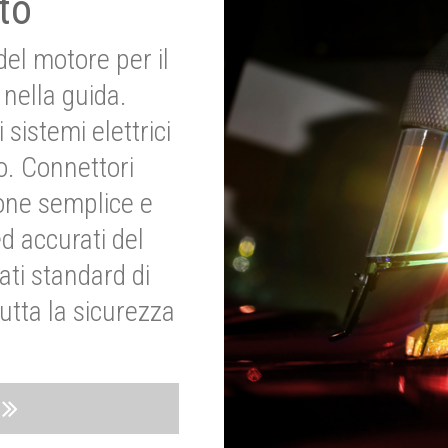
to
del motore per il
nella guida.
 sistemi elettrici
o. Connettori
ione semplice e
ed accurati del
ati standard di
utta la sicurezza
o