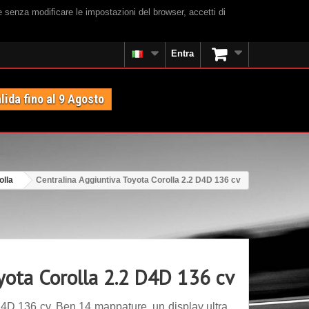
e senza modificare le impostazioni del browser, accetti di
Entra
lida fino al 9 Agosto
olla
Centralina Aggiuntiva Toyota Corolla 2.2 D4D 136 cv
yota Corolla 2.2 D4D 136 cv
D4D 136 cv. Ben 14 mappature, un display ultra