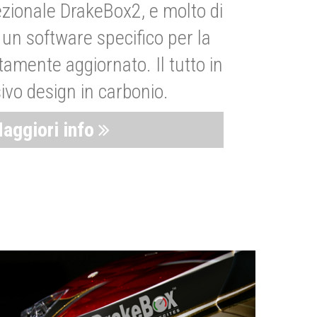
zionale DrakeBox2, e molto di
un software specifico per la
amente aggiornato. Il tutto in
ivo design in carbonio.
aggiori info