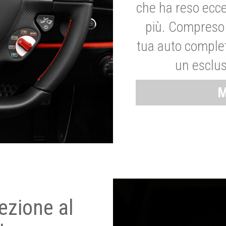
che ha reso ecce
più. Compreso 
tua auto complet
un esclus
M
ezione al