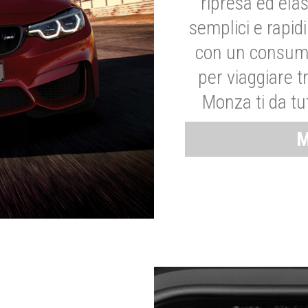
ripresa ed elas
semplici e rapid
con un consumo
per viaggiare tr
Monza ti da tut
M