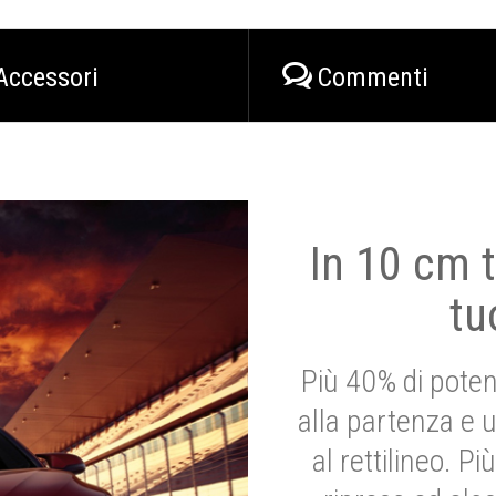
Accessori
Commenti
In 10 cm t
tu
Più 40% di poten
alla partenza e 
al rettilineo. 