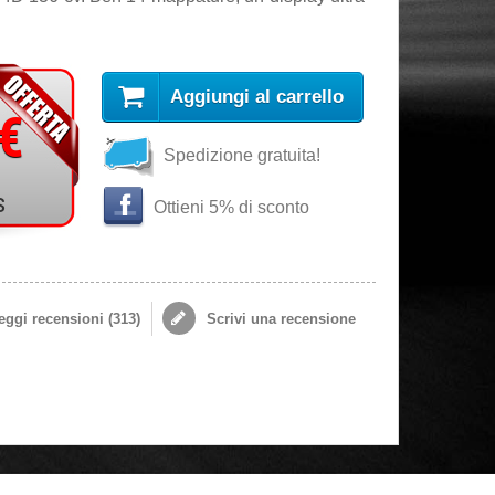
Aggiungi al carrello
 €
Spedizione gratuita!
s
Ottieni 5% di sconto
ggi recensioni (
313
)
Scrivi una recensione