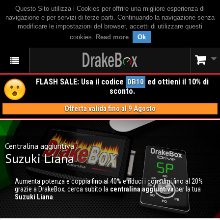
Questo Sito utilizza i Cookies per offrire una migliore esperienza di
navigazione e per servizi di terze parti. Continuando la navigazione senza
modificare le impostazioni del browser, accetti di utilizzare questi
cookies.
Read more
.
Ok
FLASH SALE: Usa il codice
ed ottieni il 10% di
DB10
sconto.
Offerta valida fino al 9 Agosto
Centralina aggiuntiva
Suzuki Liana
Aumenta potenza e coppia fino al 40% e riduci i consumi fino al 20%
grazie a DrakeBox; cerca subito la
centralina aggiuntiva
per la tua
Suzuki Liana
.