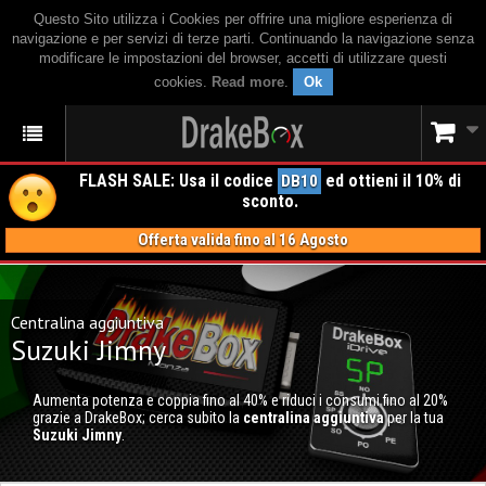
Questo Sito utilizza i Cookies per offrire una migliore esperienza di
navigazione e per servizi di terze parti. Continuando la navigazione senza
modificare le impostazioni del browser, accetti di utilizzare questi
cookies.
Read more
.
Ok
FLASH SALE: Usa il codice
ed ottieni il 10% di
DB10
sconto.
Offerta valida fino al 16 Agosto
Centralina aggiuntiva
Suzuki Jimny
Aumenta potenza e coppia fino al 40% e riduci i consumi fino al 20%
grazie a DrakeBox; cerca subito la
centralina aggiuntiva
per la tua
Suzuki Jimny
.