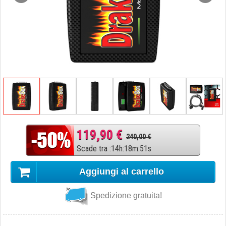
119,90 €
240,00 €
Scade tra
:
14
h
:
18
m
:
50
s
Aggiungi al carrello
Spedizione gratuita!