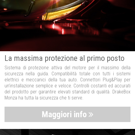
La massima protezione al primo posto
Sistema di protezione attiva del motore per il massimo della
sicurezza nella guida. Compatibilità totale con tutti i sistemi
elettrici e meccanici della tua auto. Connettori Plug&Play per
un’installazione semplice e veloce. Controlli costanti ed accurati
del prodotto per garantire elevati standard di qualità. DrakeBox
Monza ha tutta la sicurezza che ti serve.
Maggiori info