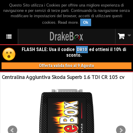
Questo Sito utilizza i Cookies per offrire una migliore esperienza di
navigazione e per servizi di terze parti. Continuando la navigazione senza
modificare le impostazioni del browser, accetti di utilizzare questi
cookies.
Read more
.
Ok
FLASH SALE: Usa il codice
ed ottieni il 10% di
DB10
sconto.
Offerta valida fino al 9 Agosto
Centralina Aggiuntiva Skoda Superb 1.6 TDI CR 105 cv