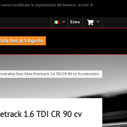
e senza modificare le impostazioni del browser, accetti di
Entra
lida fino al 9 Agosto
entralina Seat Altea Freetrack 1.6 TDI CR 90 cv Acceleratore
eetrack 1.6 TDI CR 90 cv