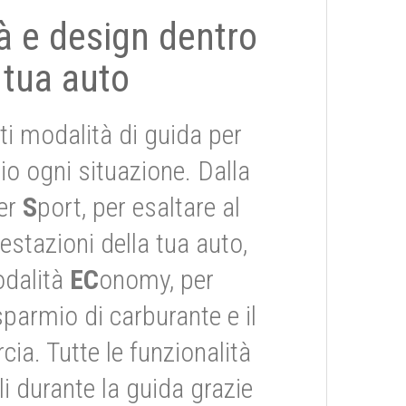
tà e design dentro
 tua auto
ti modalità di guida per
io ogni situazione. Dalla
er
S
port, per esaltare al
stazioni della tua auto,
odalità
EC
onomy, per
risparmio di carburante e il
ia. Tutte le funzionalità
i durante la guida grazie