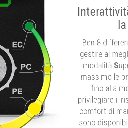
Interattivi
la
Ben 8 differen
gestire al megl
modalità
S
up
massimo le pre
fino alla m
privilegiare il 
comfort di marc
sono disponibil