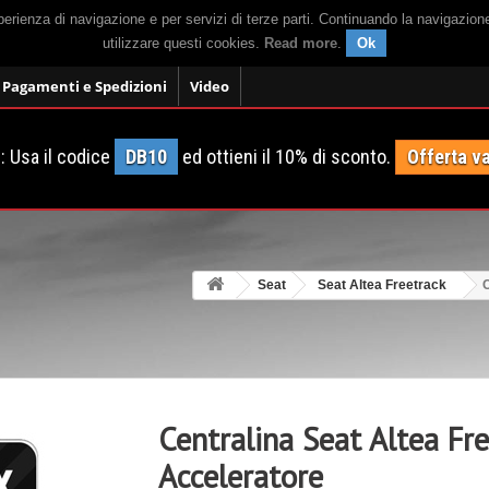
sperienza di navigazione e per servizi di terze parti. Continuando la navigazion
utilizzare questi cookies.
Read more
.
Ok
Pagamenti e Spedizioni
Video
 Usa il codice
DB10
ed ottieni il 10% di sconto.
Offerta va
Seat
Seat Altea Freetrack
C
Centralina Seat Altea Fr
Acceleratore