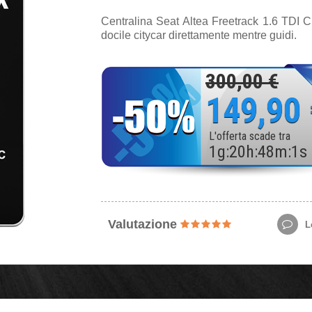
Centralina Seat Altea Freetrack 1.6 TDI 
docile citycar direttamente mentre guidi.
300,00 €
149,90
L'offerta scade tra
1
g
:
20
h
:
47
m
:
59
Valutazione
Le