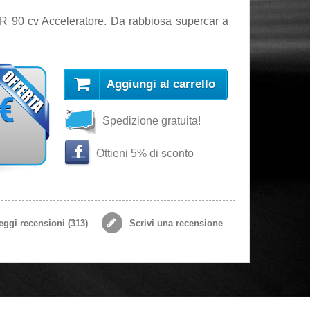
CR 90 cv Acceleratore. Da rabbiosa supercar a
Aggiungi al carrello
 €
Spedizione gratuita!
s
Ottieni 5% di sconto
ggi recensioni (
313
)
Scrivi una recensione