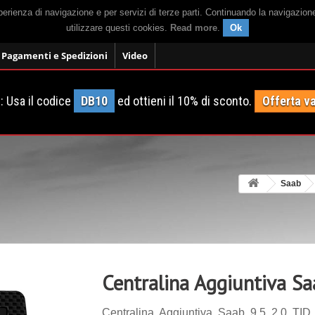
sperienza di navigazione e per servizi di terze parti. Continuando la navigazion
utilizzare questi cookies.
Read more
.
Ok
Pagamenti e Spedizioni
Video
 Usa il codice
DB10
ed ottieni il 10% di sconto.
Offerta va
Saab
Centralina Aggiuntiva Sa
Centralina Aggiuntiva Saab 9.5 2.0 TID