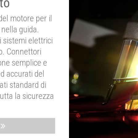
to
del motore per il
nella guida.
 sistemi elettrici
o. Connettori
ione semplice e
ed accurati del
ati standard di
utta la sicurezza
o