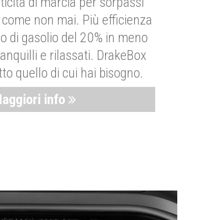
ticità di marcia per sorpassi
i come non mai. Più efficienza
 di gasolio del 20% in meno
anquilli e rilassati. DrakeBox
to quello di cui hai bisogno.
aggiori info