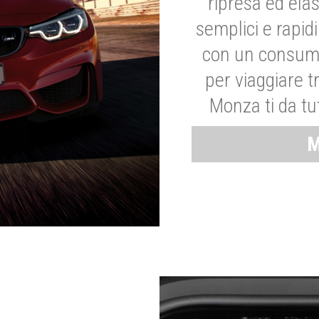
ripresa ed elas
semplici e rapid
con un consumo
per viaggiare tr
Monza ti da tut
M