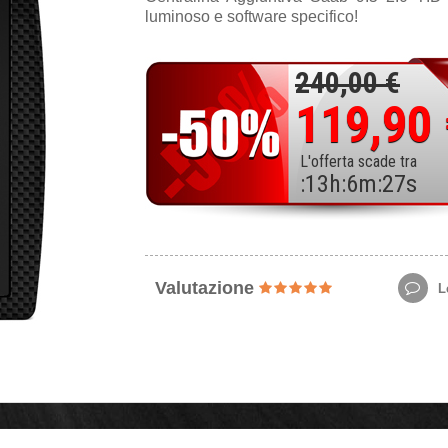
luminoso e software specifico!
240,00 €
119,90
L'offerta scade tra
:
13
h
:
6
m
:
25
s
Valutazione
Le