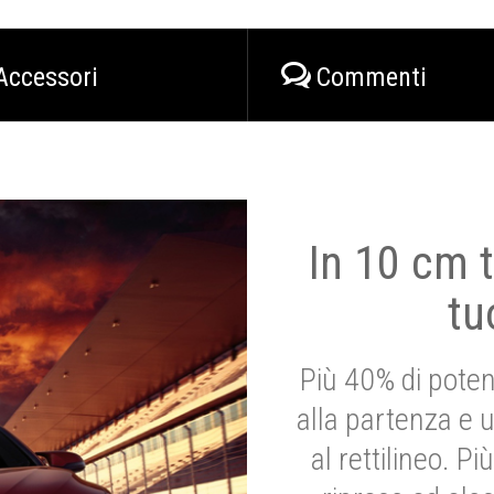
Accessori
Commenti
In 10 cm t
tu
Più 40% di poten
alla partenza e 
al rettilineo. 