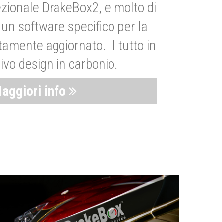
zionale DrakeBox2, e molto di
un software specifico per la
amente aggiornato. Il tutto in
ivo design in carbonio.
aggiori info