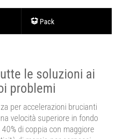
Pack
utte le soluzioni ai
oi problemi
za per accelerazioni brucianti
una velocità superiore in fondo
Più 40% di coppia con maggiore