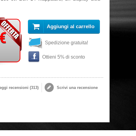
Aggiungi al carrello
 €
Spedizione gratuita!
Ottieni 5% di sconto
ggi recensioni (
313
)
Scrivi una recensione