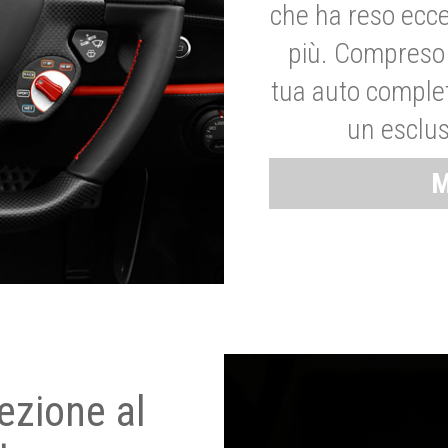
che ha reso ecce
più. Compreso 
tua auto complet
un esclus
M
ezione al