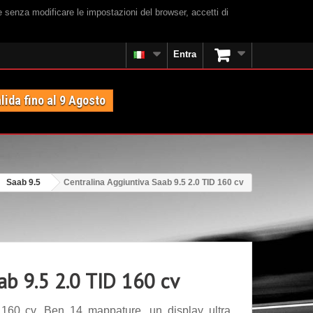
e senza modificare le impostazioni del browser, accetti di
Entra
lida fino al 9 Agosto
Saab 9.5
Centralina Aggiuntiva Saab 9.5 2.0 TID 160 cv
ab 9.5 2.0 TID 160 cv
 160 cv. Ben 14 mappature, un display ultra