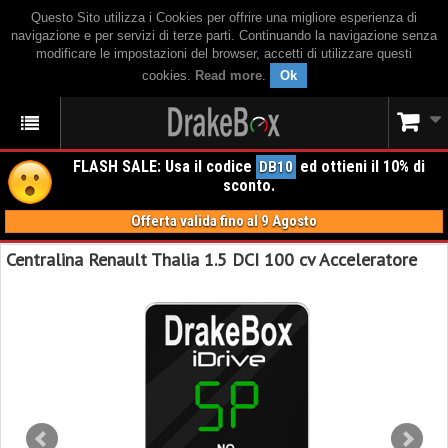
Questo Sito utilizza i Cookies per offrire una migliore esperienza di
navigazione e per servizi di terze parti. Continuando la navigazione senza
modificare le impostazioni del browser, accetti di utilizzare questi
cookies.
Read more
.
Ok
FLASH SALE: Usa il codice
ed ottieni il 10% di
DB10
sconto.
Offerta valida fino al 9 Agosto
Centralina Renault Thalia 1.5 DCI 100 cv Acceleratore