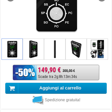
149,90 €
300,00 €
Scade tra
2
g
:
8
h
:
13
m
:
33
s
Aggiungi al carrello
Spedizione gratuita!