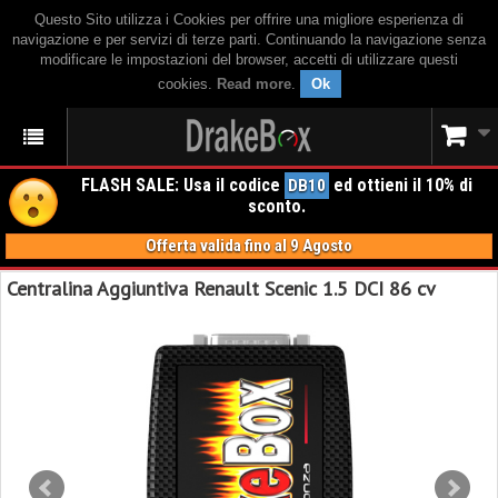
Questo Sito utilizza i Cookies per offrire una migliore esperienza di
navigazione e per servizi di terze parti. Continuando la navigazione senza
modificare le impostazioni del browser, accetti di utilizzare questi
cookies.
Read more
.
Ok
FLASH SALE: Usa il codice
ed ottieni il 10% di
DB10
sconto.
Offerta valida fino al 9 Agosto
Centralina Aggiuntiva Renault Scenic 1.5 DCI 86 cv