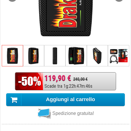
119,90 €
240,00 €
Scade tra
1
g
:
22
h
:
47
m
:
45
s
Aggiungi al carrello
Spedizione gratuita!