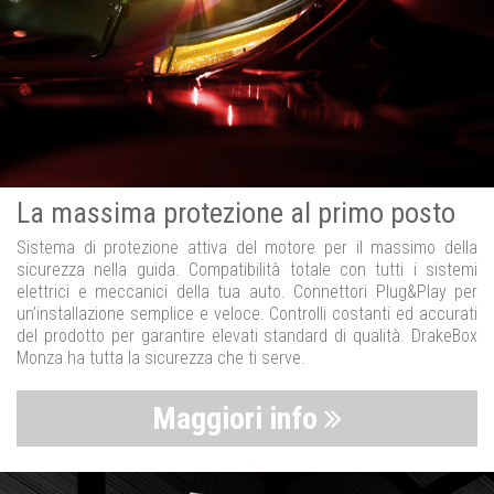
La massima protezione al primo posto
Sistema di protezione attiva del motore per il massimo della
sicurezza nella guida. Compatibilità totale con tutti i sistemi
elettrici e meccanici della tua auto. Connettori Plug&Play per
un’installazione semplice e veloce. Controlli costanti ed accurati
del prodotto per garantire elevati standard di qualità. DrakeBox
Monza ha tutta la sicurezza che ti serve.
Maggiori info