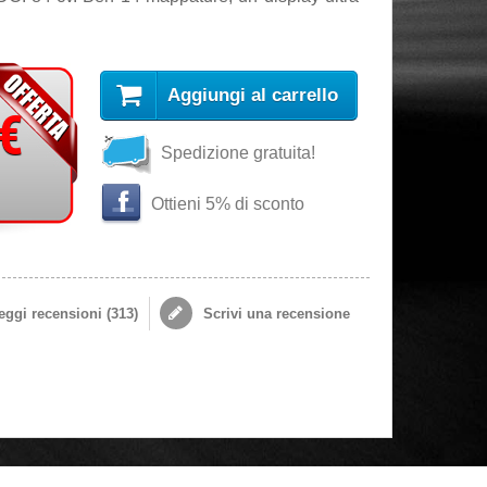
Aggiungi al carrello
 €
Spedizione gratuita!
Ottieni 5% di sconto
ggi recensioni (
313
)
Scrivi una recensione