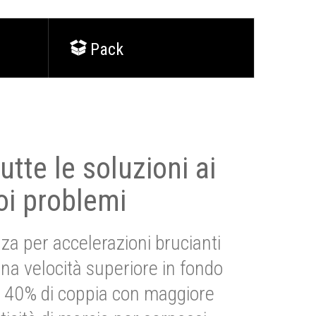
Pack
utte le soluzioni ai
oi problemi
za per accelerazioni brucianti
una velocità superiore in fondo
Più 40% di coppia con maggiore