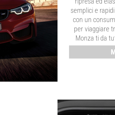
ripresa ed elas
semplici e rapid
con un consumo
per viaggiare tr
Monza ti da tut
M