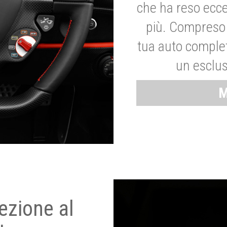
che ha reso ecce
più. Compreso 
tua auto complet
un esclus
M
ezione al