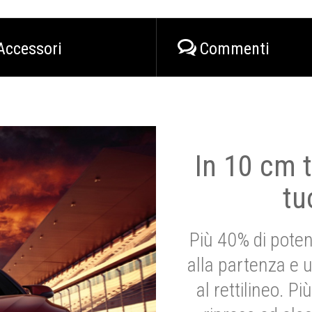
Accessori
Commenti
In 10 cm t
tu
Più 40% di poten
alla partenza e 
al rettilineo. 