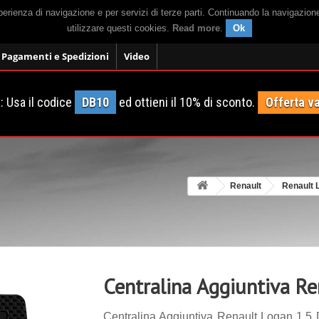
sperienza di navigazione e per servizi di terze parti. Continuando la navigazion
utilizzare questi cookies.
Read more
.
Ok
Pagamenti e Spedizioni
Video
 Usa il codice
DB10
ed ottieni il 10% di sconto.
Offerta va
Renault
Renault 
Centralina Aggiuntiva Re
Centralina Aggiuntiva Renault Logan 1.5 