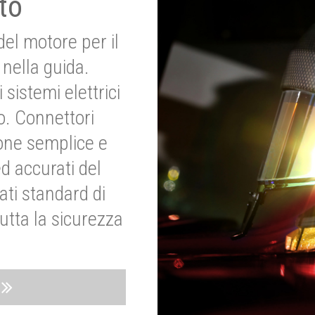
to
del motore per il
nella guida.
 sistemi elettrici
o. Connettori
ione semplice e
ed accurati del
ati standard di
utta la sicurezza
o