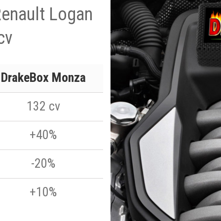
Renault Logan
cv
DrakeBox Monza
132 cv
+40%
-20%
+10%