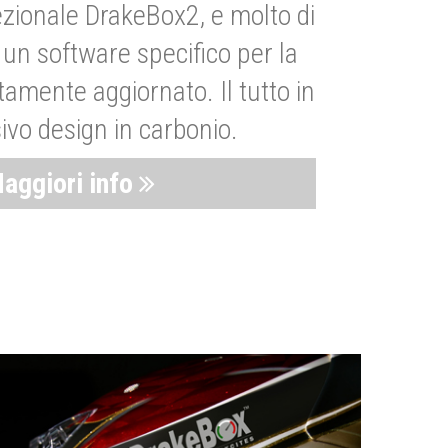
zionale DrakeBox2, e molto di
un software specifico per la
amente aggiornato. Il tutto in
ivo design in carbonio.
aggiori info