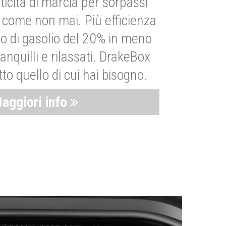
ticità di marcia per sorpassi
i come non mai. Più efficienza
 di gasolio del 20% in meno
anquilli e rilassati. DrakeBox
to quello di cui hai bisogno.
aggiori info