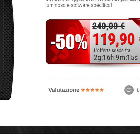
luminoso e software specifico!
240,00 €
119,90
L'offerta scade tra
2
g
:
16
h
:
9
m
:
13
s
Valutazione
Le