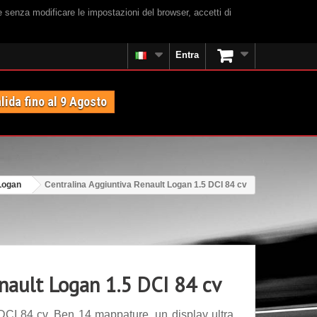
e senza modificare le impostazioni del browser, accetti di
Entra
lida fino al 9 Agosto
Logan
Centralina Aggiuntiva Renault Logan 1.5 DCI 84 cv
nault Logan 1.5 DCI 84 cv
DCI 84 cv. Ben 14 mappature, un display ultra