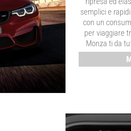
ripresa ed elas
semplici e rapid
con un consumo
per viaggiare tr
Monza ti da tut
M