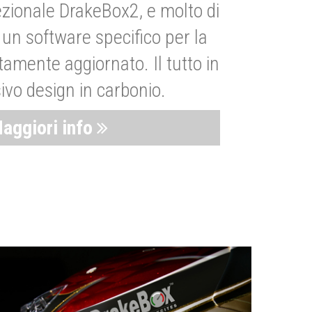
zionale DrakeBox2, e molto di
un software specifico per la
amente aggiornato. Il tutto in
ivo design in carbonio.
aggiori info