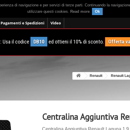
sperienza di navigazione e per servizi di terze parti. Continuando la navigazion
utilizzare questi cookies.
Read more
.
Ok
Pagamenti e Spedizioni
Video
 Usa il codice
DB10
ed ottieni il 10% di sconto.
Offerta va
Renault
Renault La
Centralina Aggiuntiva R
Centralina Aggiuntiva Renault Laguna 1.9 