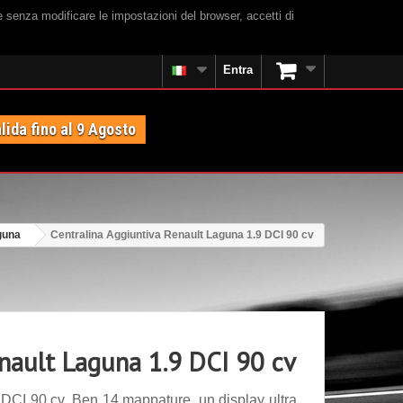
e senza modificare le impostazioni del browser, accetti di
Entra
lida fino al 9 Agosto
guna
Centralina Aggiuntiva Renault Laguna 1.9 DCI 90 cv
enault Laguna 1.9 DCI 90 cv
DCI 90 cv. Ben 14 mappature, un display ultra