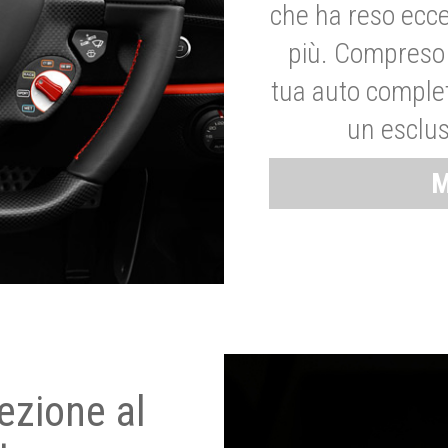
che ha reso ecce
più. Compreso 
tua auto complet
un esclus
M
ezione al