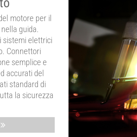
to
del motore per il
nella guida.
 sistemi elettrici
o. Connettori
ione semplice e
ed accurati del
ati standard di
utta la sicurezza
o