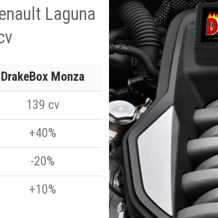
Renault Laguna
cv
DrakeBox Monza
139 cv
+40%
-20%
+10%