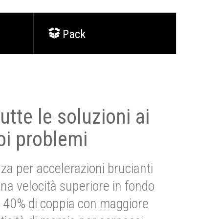
Pack
utte le soluzioni ai
oi problemi
za per accelerazioni brucianti
una velocità superiore in fondo
Più 40% di coppia con maggiore