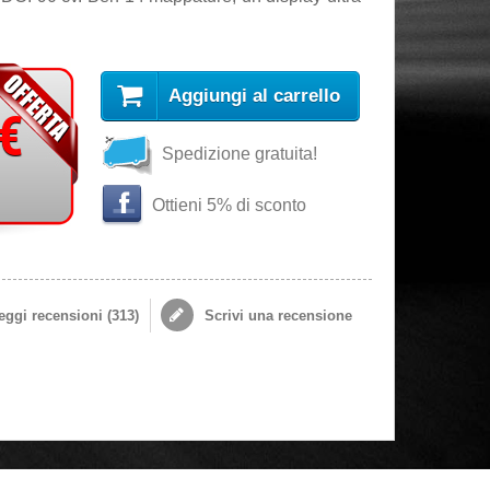
Aggiungi al carrello
 €
Spedizione gratuita!
Ottieni 5% di sconto
ggi recensioni (
313
)
Scrivi una recensione