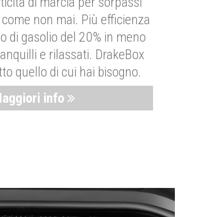
ticità di marcia per sorpassi
i come non mai. Più efficienza
 di gasolio del 20% in meno
anquilli e rilassati. DrakeBox
to quello di cui hai bisogno.
aggiori info