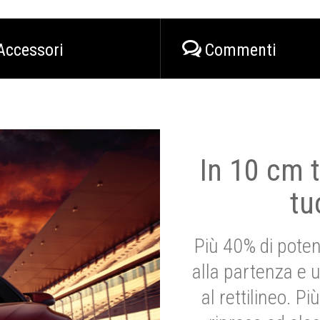
Accessori
Commenti
In 10 cm t
tu
Più 40% di poten
alla partenza e 
al rettilineo. 