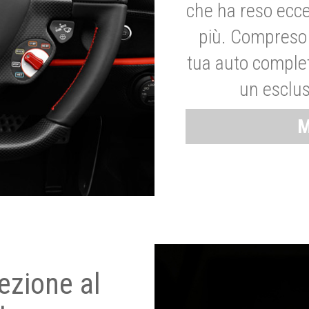
che ha reso ecce
più. Compreso 
tua auto complet
un esclus
M
ezione al