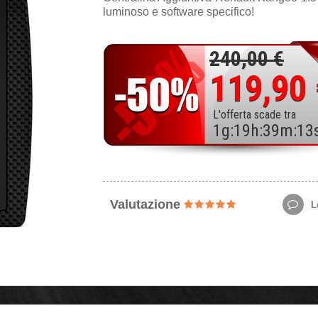
luminoso e software specifico!
240,00 €
119,90
L'offerta scade tra
1
g
:
19
h
:
39
m
:
11
Valutazione
Le