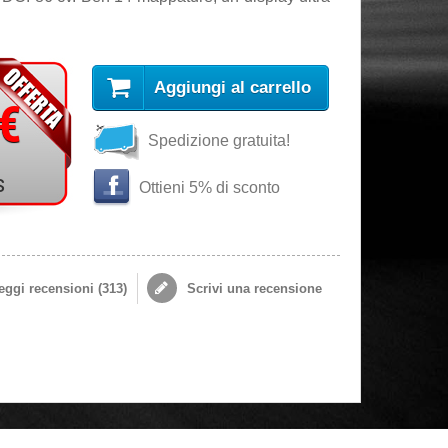
Aggiungi al carrello
 €
Spedizione gratuita!
s
Ottieni 5% di sconto
ggi recensioni (
313
)
Scrivi una recensione