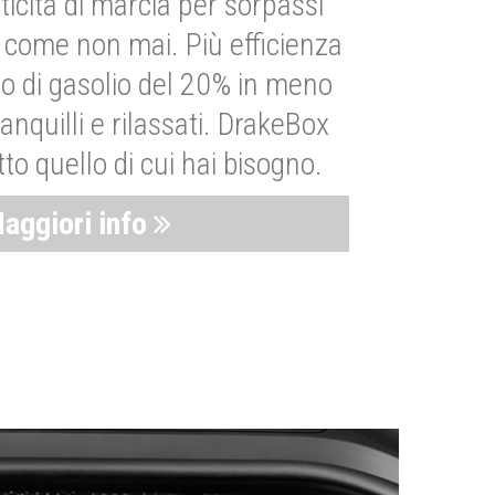
ticità di marcia per sorpassi
i come non mai. Più efficienza
 di gasolio del 20% in meno
anquilli e rilassati. DrakeBox
to quello di cui hai bisogno.
aggiori info