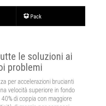
Pack
utte le soluzioni ai
oi problemi
za per accelerazioni brucianti
una velocità superiore in fondo
Più 40% di coppia con maggiore