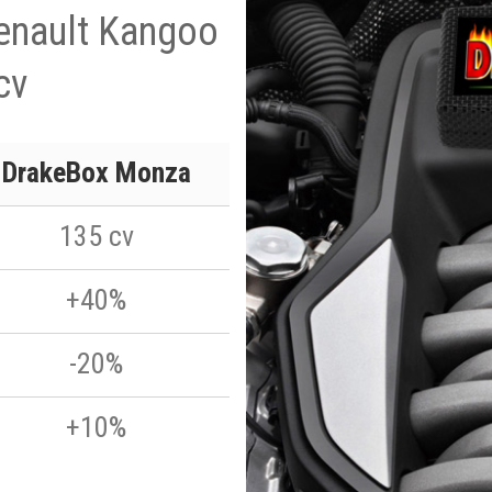
Renault Kangoo
cv
DrakeBox Monza
135 cv
+40%
-20%
+10%