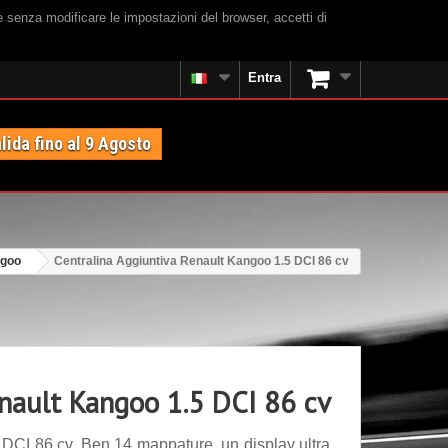
e senza modificare le impostazioni del browser, accetti di
Entra
lida fino al 9 Agosto
ngoo
Centralina Aggiuntiva Renault Kangoo 1.5 DCI 86 cv
enault Kangoo 1.5 DCI 86 cv
DCI 86 cv. Ben 14 mappature, un display ultra