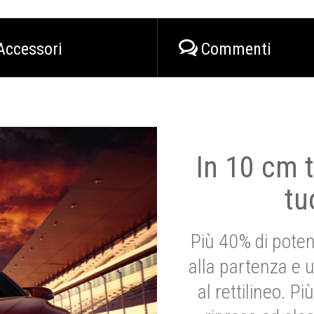
Accessori
Commenti
In 10 cm t
tu
Più 40% di poten
alla partenza e 
al rettilineo. 