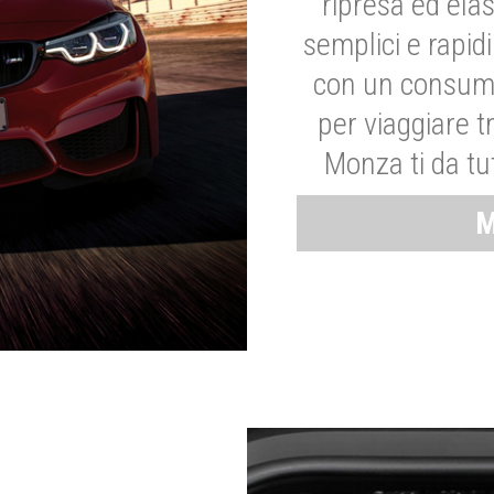
ripresa ed elas
semplici e rapid
con un consumo
per viaggiare tr
Monza ti da tut
M