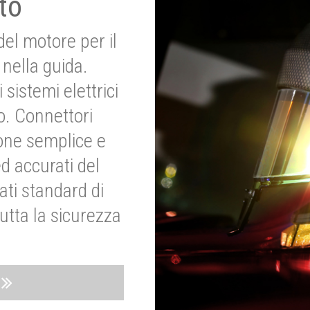
to
del motore per il
nella guida.
 sistemi elettrici
o. Connettori
ione semplice e
ed accurati del
ati standard di
utta la sicurezza
o