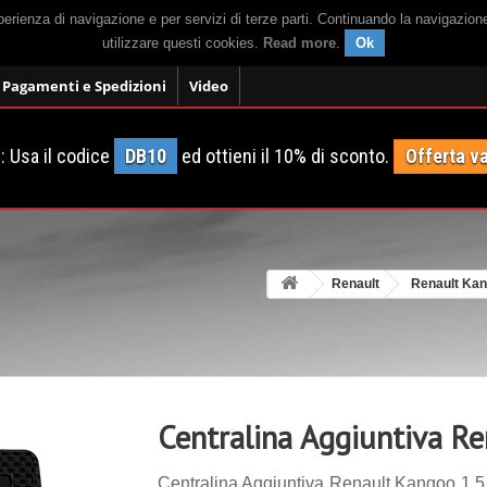
sperienza di navigazione e per servizi di terze parti. Continuando la navigazion
utilizzare questi cookies.
Read more
.
Ok
Pagamenti e Spedizioni
Video
 Usa il codice
DB10
ed ottieni il 10% di sconto.
Offerta va
Renault
Renault Ka
Centralina Aggiuntiva R
Centralina Aggiuntiva Renault Kangoo 1.5 