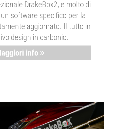
zionale DrakeBox2, e molto di
un software specifico per la
amente aggiornato. Il tutto in
ivo design in carbonio.
aggiori info