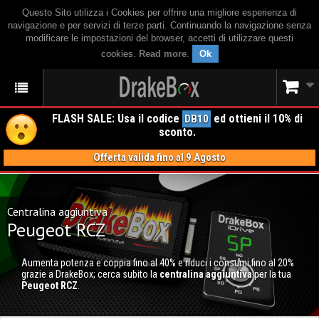
Questo Sito utilizza i Cookies per offrire una migliore esperienza di
navigazione e per servizi di terze parti. Continuando la navigazione senza
modificare le impostazioni del browser, accetti di utilizzare questi
cookies.
Read more
.
Ok
FLASH SALE: Usa il codice
ed ottieni il 10% di
DB10
sconto.
Offerta valida fino al 9 Agosto
Centralina aggiuntiva
Peugeot RCZ
Aumenta potenza e coppia fino al 40% e riduci i consumi fino al 20%
grazie a DrakeBox; cerca subito la
centralina aggiuntiva
per la tua
Peugeot RCZ
.