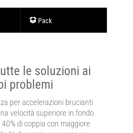
Pack
utte le soluzioni ai
oi problemi
za per accelerazioni brucianti
una velocità superiore in fondo
Più 40% di coppia con maggiore