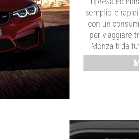
ripresa ed elas
semplici e rapid
con un consumo
per viaggiare tr
Monza ti da tut
M