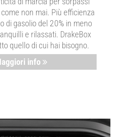
ticità di marcia per sorpassi
i come non mai. Più efficienza
 di gasolio del 20% in meno
anquilli e rilassati. DrakeBox
to quello di cui hai bisogno.
aggiori info