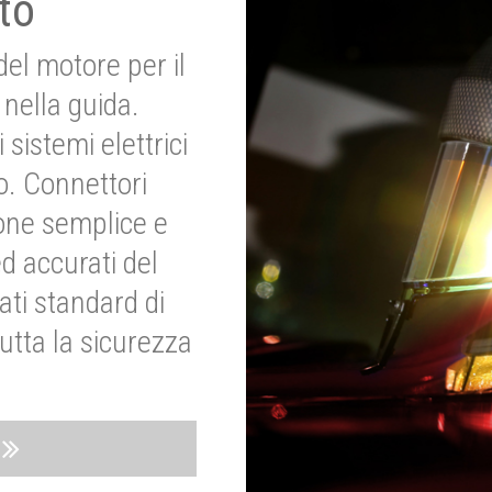
to
del motore per il
nella guida.
 sistemi elettrici
o. Connettori
ione semplice e
ed accurati del
ati standard di
utta la sicurezza
o