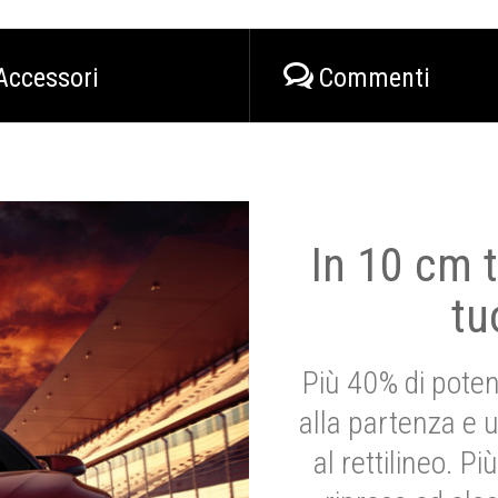
Accessori
Commenti
In 10 cm t
tu
Più 40% di poten
alla partenza e 
al rettilineo. 