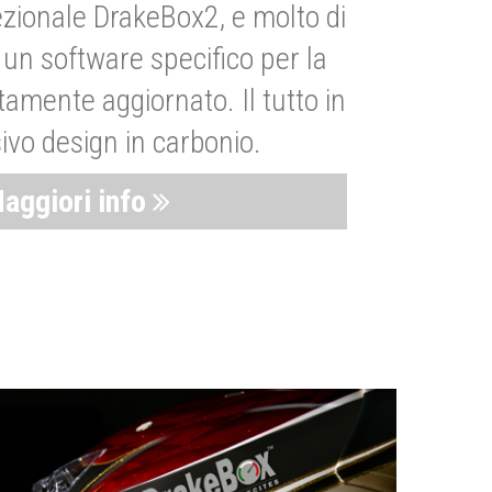
zionale DrakeBox2, e molto di
un software specifico per la
amente aggiornato. Il tutto in
ivo design in carbonio.
aggiori info