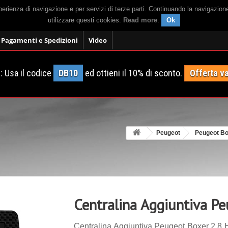
sperienza di navigazione e per servizi di terze parti. Continuando la navigazion
utilizzare questi cookies.
Read more
.
Ok
Pagamenti e Spedizioni
Video
 Usa il codice
DB10
ed ottieni il 10% di sconto.
Offerta va
Peugeot
Peugeot B
Centralina Aggiuntiva P
Centralina Aggiuntiva Peugeot Boxer 2.8 H