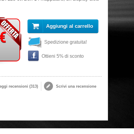
Aggiungi al carrello
 €
Spedizione gratuita!
Ottieni 5% di sconto
ggi recensioni (
313
)
Scrivi una recensione