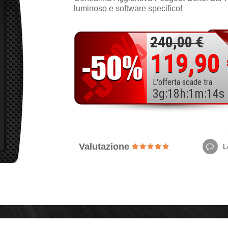
luminoso e software specifico!
240,00 €
119,90
L'offerta scade tra
3
g
:
18
h
:
1
m
:
12
s
Valutazione
Le