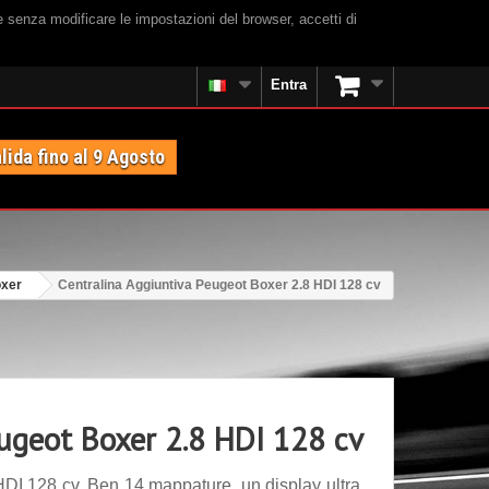
e senza modificare le impostazioni del browser, accetti di
Entra
lida fino al 9 Agosto
oxer
Centralina Aggiuntiva Peugeot Boxer 2.8 HDI 128 cv
eugeot Boxer 2.8 HDI 128 cv
DI 128 cv. Ben 14 mappature, un display ultra