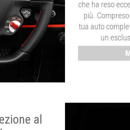
che ha reso ecce
più. Compreso 
tua auto complet
un esclus
M
ezione al