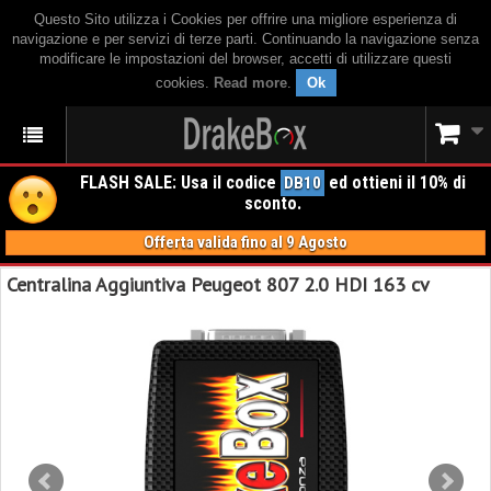
Questo Sito utilizza i Cookies per offrire una migliore esperienza di
navigazione e per servizi di terze parti. Continuando la navigazione senza
modificare le impostazioni del browser, accetti di utilizzare questi
cookies.
Read more
.
Ok
FLASH SALE: Usa il codice
ed ottieni il 10% di
DB10
sconto.
Offerta valida fino al 9 Agosto
Centralina Aggiuntiva Peugeot 807 2.0 HDI 163 cv