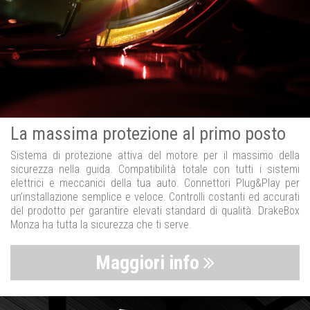
La massima protezione al primo posto
Sistema di protezione attiva del motore per il massimo della
sicurezza nella guida. Compatibilità totale con tutti i sistemi
elettrici e meccanici della tua auto. Connettori Plug&Play per
un’installazione semplice e veloce. Controlli costanti ed accurati
del prodotto per garantire elevati standard di qualità. DrakeBox
Monza ha tutta la sicurezza che ti serve.
Maggiori info