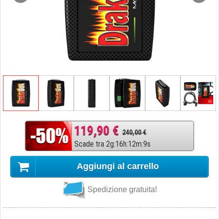
119,90 €
240,00 €
Scade tra
2
g
:
16
h
:
12
m
:
8
s
Aggiungi al carrello
Spedizione gratuita!