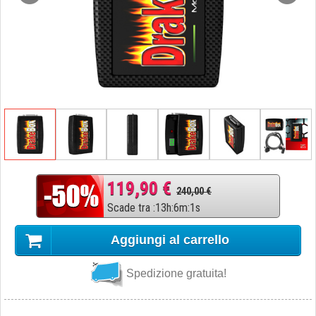
119,90 €
240,00 €
Scade tra
:
13
h
:
6
m
:
0
s
Aggiungi al carrello
Spedizione gratuita!