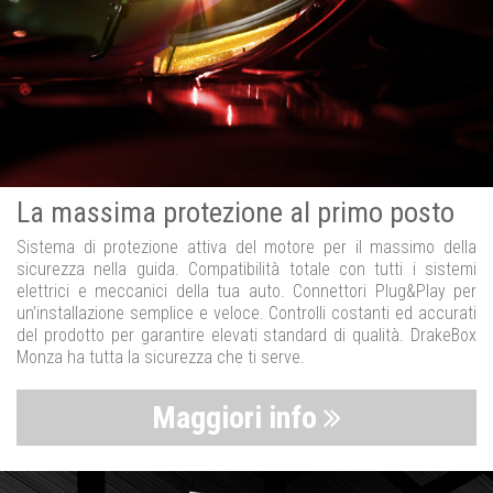
La massima protezione al primo posto
Sistema di protezione attiva del motore per il massimo della
sicurezza nella guida. Compatibilità totale con tutti i sistemi
elettrici e meccanici della tua auto. Connettori Plug&Play per
un’installazione semplice e veloce. Controlli costanti ed accurati
del prodotto per garantire elevati standard di qualità. DrakeBox
Monza ha tutta la sicurezza che ti serve.
Maggiori info