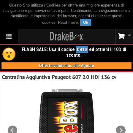
Questo Sito utilizza i Cookies per offrire una migliore esperienza di
navigazione e per servizi di terze parti. Continuando la navigazione senza
modificare le impostazioni del browser, accetti di utilizzare questi
cookies.
Read more
.
Ok
FLASH SALE: Usa il codice
ed ottieni il 10% di
DB10
sconto.
Offerta valida fino al 9 Agosto
Centralina Aggiuntiva Peugeot 607 2.0 HDI 136 cv