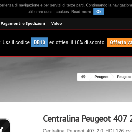
sperienza di navigazione e per servizi di terze parti. Continuando la navigazion
utilizzare questi cookies.
Read more
.
Ok
Pagamenti e Spedizioni
Video
 Usa il codice
DB10
ed ottieni il 10% di sconto.
Offerta va
Peugeot
Peugeot
Centralina Peugeot 407 
Centralina Peugeot 407 2.0 HDI 126 cv 