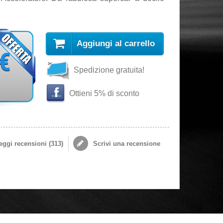
Aggiungi al carrello
 €
Spedizione gratuita!
Ottieni 5% di sconto
ggi recensioni (
313
)
Scrivi una recensione