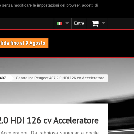
e senza modificare le impostazioni del browser, accetti di
Entra
lida fino al 9 Agosto
 407
Centralina Peugeot 407 2.0 HDI 126 cv Acceleratore
2.0 HDI 126 cv Acceleratore
Acceleratore. Da rabbiosa supercar a docile