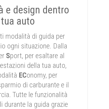
tà e design dentro
 tua auto
ti modalità di guida per
io ogni situazione. Dalla
er
S
port, per esaltare al
stazioni della tua auto,
odalità
EC
onomy, per
risparmio di carburante e il
ia. Tutte le funzionalità
i durante la guida grazie