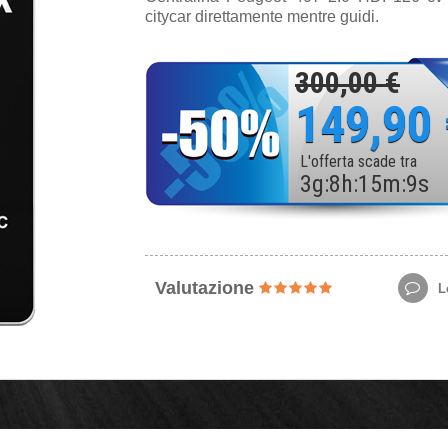
citycar direttamente mentre guidi.
300,00 €
149,90
L'offerta scade tra
3
g
:
8
h
:
15
m
:
7
s
Valutazione
Le