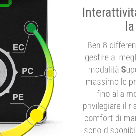
Interattivi
la
Ben 8 differen
gestire al megl
modalità
S
up
massimo le pre
fino alla m
privilegiare il 
comfort di marc
sono disponibil