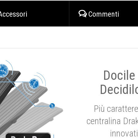
Accessori
Commenti
Docile
Decidil
Più carattere
centralina Dra
innovat