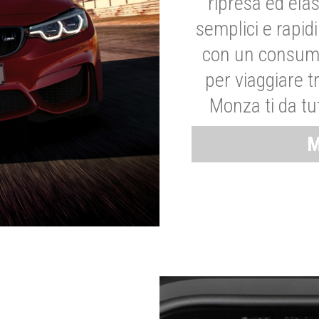
ripresa ed elas
semplici e rapid
con un consumo
per viaggiare tr
Monza ti da tut
M