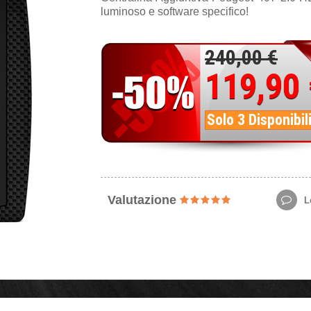
luminoso e software specifico!
240,00 €
119,90
Solo 3 Disponibil
Valutazione
Le