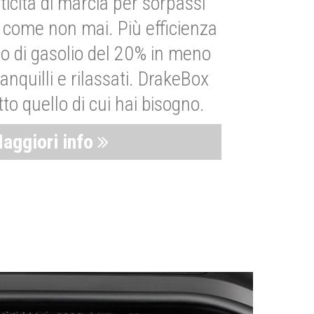
ticità di marcia per sorpassi
i come non mai. Più efficienza
 di gasolio del 20% in meno
anquilli e rilassati. DrakeBox
to quello di cui hai bisogno.
aggiori info