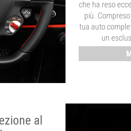
che ha reso ecce
più. Compreso 
tua auto complet
un esclus
M
ezione al