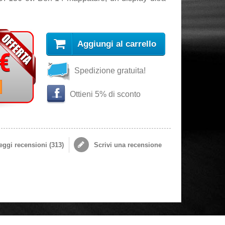
Aggiungi al carrello
 €
Spedizione gratuita!
i
Ottieni 5% di sconto
ggi recensioni (
313
)
Scrivi una recensione