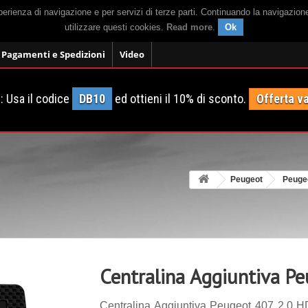
sperienza di navigazione e per servizi di terze parti. Continuando la navigazion
utilizzare questi cookies.
Read more
.
Ok
Pagamenti e Spedizioni
Video
 Usa il codice
DB10
ed ottieni il 10% di sconto.
Offerta va
Peugeot
Peuge
Centralina Aggiuntiva P
Centralina Aggiuntiva Peugeot 407 2.0 HD