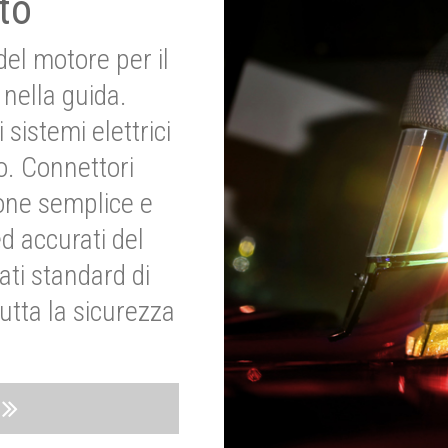
to
del motore per il
nella guida.
 sistemi elettrici
o. Connettori
ione semplice e
ed accurati del
ati standard di
utta la sicurezza
o