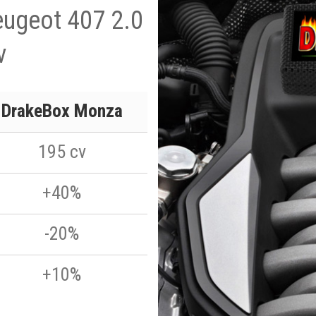
eugeot 407 2.0
v
DrakeBox Monza
195 cv
+40%
-20%
+10%