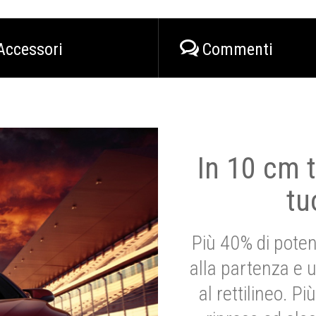
Accessori
Commenti
In 10 cm t
tu
Più 40% di poten
alla partenza e 
al rettilineo. 