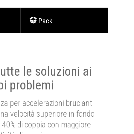
Pack
utte le soluzioni ai
oi problemi
za per accelerazioni brucianti
una velocità superiore in fondo
Più 40% di coppia con maggiore