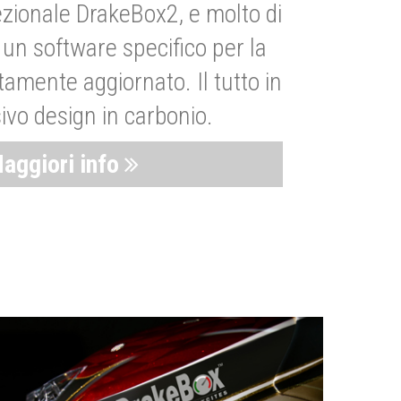
zionale DrakeBox2, e molto di
un software specifico per la
amente aggiornato. Il tutto in
ivo design in carbonio.
aggiori info