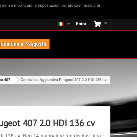
e senza modificare le impostazioni del browser, accetti di
Entra
lida fino al 9 Agosto
ot 407
Centralina Aggiuntiva Peugeot 407 2.0 HDI 136 cv
eugeot 407 2.0 HDI 136 cv
I 136 cv. Ben 14 mappature, un display ultra